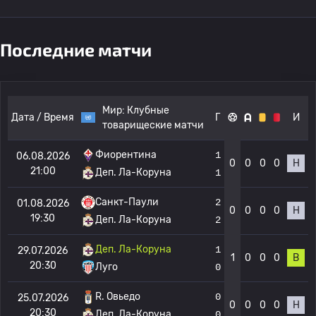
Последние матчи
Мир:
Клубные
Дата / Время
Г
И
товарищеские матчи
Фиорентина
1
06.08.2026
0
0
0
0
Н
21:00
Деп. Ла-Коруна
1
Санкт-Паули
2
01.08.2026
0
0
0
0
Н
19:30
Деп. Ла-Коруна
2
Деп. Ла-Коруна
1
29.07.2026
1
0
0
0
В
20:30
Луго
0
R. Овьедо
0
25.07.2026
0
0
0
0
Н
20:30
Деп. Ла-Коруна
0