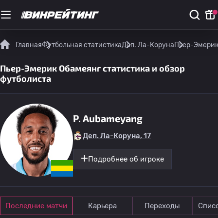
Главная
Футбольная статистика
Деп. Ла-Коруна
Пьер-Эмерик
Пьер-Эмерик Обамеянг статистика и обзор
футболиста
P. Aubameyang
Деп. Ла-Коруна, 17
Подробнее об игроке
Последние матчи
Карьера
Переходы
Спис