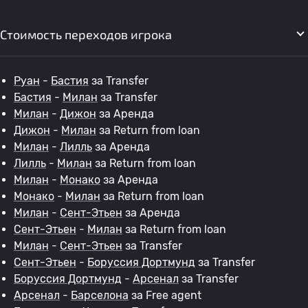
Стоимость переходов игрока
Руан
-
Бастия
за Transfer
Бастия
-
Милан
за Transfer
Милан
-
Дижон
за Аренда
Дижон
-
Милан
за Return from loan
Милан
-
Лилль
за Аренда
Лилль
-
Милан
за Return from loan
Милан
-
Монако
за Аренда
Монако
-
Милан
за Return from loan
Милан
-
Сент-Этьен
за Аренда
Сент-Этьен
-
Милан
за Return from loan
Милан
-
Сент-Этьен
за Transfer
Сент-Этьен
-
Боруссия Дортмунд
за Transfer
Боруссия Дортмунд
-
Арсенал
за Transfer
Арсенал
-
Барселона
за Free agent