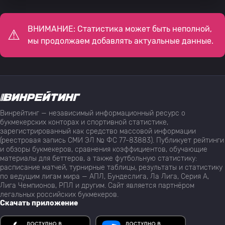
ВНИМАНИЕ: Статистика может быть неполной,
мы продолжаем добавлять актуальные данные.
Винрейтинг — независимый информационный ресурс о
букмекерских конторах и спортивной статистике,
зарегистрированный как средство массовой информации
(реестровая запись СМИ ЭЛ № ФС 77-83883). Публикует рейтинги
и обзоры букмекеров, сравнения коэффициентов, обучающие
материалы для беттеров, а также футбольную статистику:
расписание матчей, турнирные таблицы, результаты и статистику
по ведущим лигам мира — АПЛ, Бундеслига, Ла Лига, Серия А,
Лига Чемпионов, РПЛ и другим. Сайт является партнёром
легальных российских букмекеров.
Скачать приложение