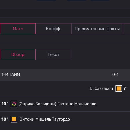
Матч
Коэфф.
Предматчевые факты
Обзор
Текст
1-Й ТАЙМ
0-1
D. Cazzadori
7 '
10 '
(Энрико Бальдини)
Гаэтано Моначелло
18 '
Энтони Мишель Таугордо