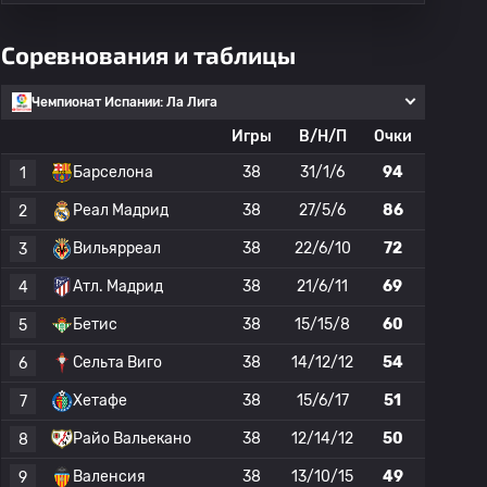
Соревнования и таблицы
Чемпионат Испании: Ла Лига
Игры
В/Н/П
Очки
Барселона
38
31/1/6
94
1
Реал Мадрид
38
27/5/6
86
2
Вильярреал
38
22/6/10
72
3
Атл. Мадрид
38
21/6/11
69
4
Бетис
38
15/15/8
60
5
Сельта Виго
38
14/12/12
54
6
Хетафе
38
15/6/17
51
7
Райо Вальекано
38
12/14/12
50
8
Валенсия
38
13/10/15
49
9