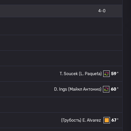
4-0
T. Soucek
(L. Paqueta)
59 '
D. Ings
(Майкл Антонио)
60 '
(Грубость)
E. Alvarez
67 '