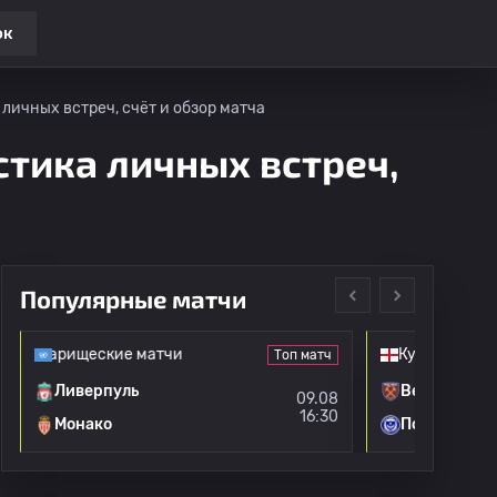
ок
личных встреч, счёт и обзор матча
стика личных встреч,
Популярные матчи
товарищеские матчи
Кубок англи
Топ матч
Ливерпуль
Вест Хэм Ю
09.08
16:30
Монако
Портсмут