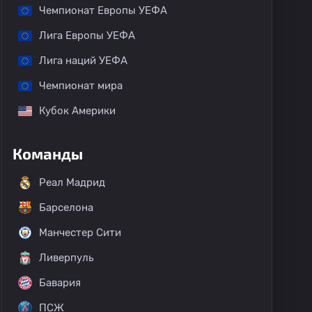
Чемпионат Европы УЕФА
Лига Европы УЕФА
Лига наций УЕФА
Чемпионат мира
Кубок Америки
Команды
Реал Мадрид
Барселона
Манчестер Сити
Ливерпуль
Бавария
ПСЖ