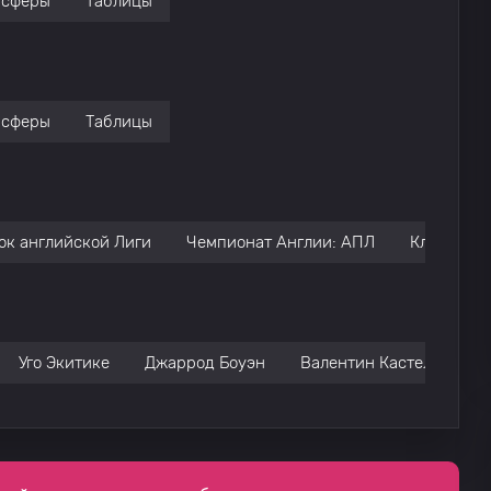
нсферы
Таблицы
нсферы
Таблицы
ок английской Лиги
Чемпионат Англии: АПЛ
Клубные т
Уго Экитике
Джаррод Боуэн
Валентин Кастельянос