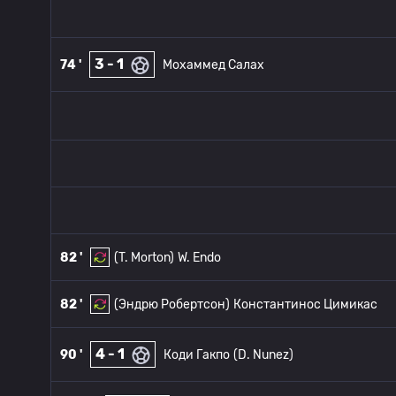
3 - 1
74 '
Мохаммед Салах
82 '
(T. Morton)
W. Endo
82 '
(Эндрю Робертсон)
Константинос Цимикас
4 - 1
90 '
Коди Гакпо
(D. Nunez)