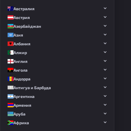
Австралия
Австрия
Азербайджан
Азия
Албания
Алжир
Англия
Ангола
Андорра
Антигуа и Барбуда
Аргентина
Армения
Аруба
Африка