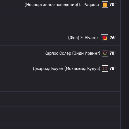
(Неспортивное поведение)
L. Paqueta
70 '
(Фол)
E. Alvarez
76 '
Карлос Солер
(Энди Ирвинг)
78 '
Джаррод Боуэн
(Мохаммед Кудус)
78 '