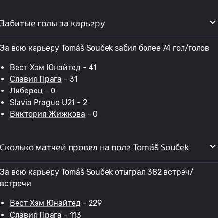
Забитые голы за карьеру
За всю карьеру Tomáš Souček забил более 74 гол/голов
Вест Хэм Юнайтед
- 41
Славия Прага
- 31
Либерец
- 0
Slavia Prague U21 - 2
Виктория Жижкова
- 0
Сколько матчей провел на поле Tomáš Souček
За всю карьеру Tomáš Souček отыграл 382 встреч/
встречи
Вест Хэм Юнайтед
- 229
Славия Прага
- 113