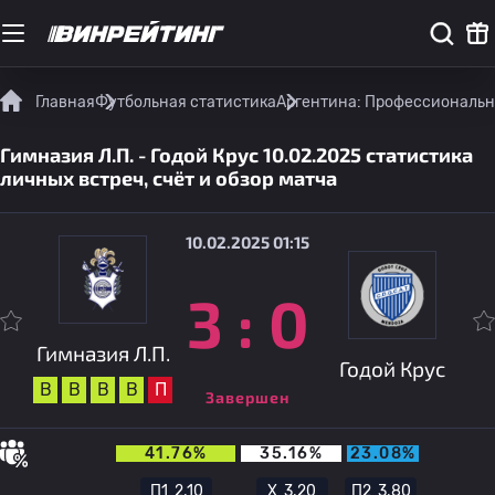
Главная
Футбольная статистика
Аргентина: Профессиональн
Гимназия Л.П. - Годой Крус 10.02.2025 статистика
личных встреч, счёт и обзор матча
10.02.2025 01:15
3
:
0
Гимназия Л.П.
Годой Крус
В
В
В
В
П
Завершен
41.76%
35.16%
23.08%
П1
2.10
Х
3.20
П2
3.80