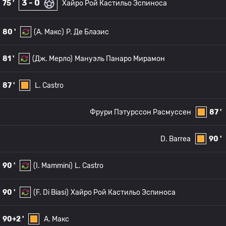
3 - 0
75 '
Хайро Рой Кастильо Эспиноса
80 '
(A. Макс)
P. Де Блазис
81 '
(Дж. Мерло)
Мануэль Панаро Мирамон
87 '
L. Castro
Фрури Пэтурссон Расмуссен
87 '
D. Barrea
90 '
90 '
(I. Mammini)
L. Castro
90 '
(F. Di Biasi)
Хайро Рой Кастильо Эспиноса
90+2 '
A. Макс