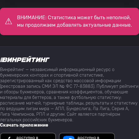
ВНИМАНИЕ: Статистика может быть неполной,
мы продолжаем добавлять актуальные данные.
Винрейтинг — независимый информационный ресурс о
букмекерских конторах и спортивной статистике,
зарегистрированный как средство массовой информации
(реестровая запись СМИ ЭЛ № ФС 77-83883). Публикует рейтинги
и обзоры букмекеров, сравнения коэффициентов, обучающие
материалы для беттеров, а также футбольную статистику:
расписание матчей, турнирные таблицы, результаты и статистику
по ведущим лигам мира — АПЛ, Бундеслига, Ла Лига, Серия А,
Лига Чемпионов, РПЛ и другим. Сайт является партнёром
легальных российских букмекеров.
Скачать приложение