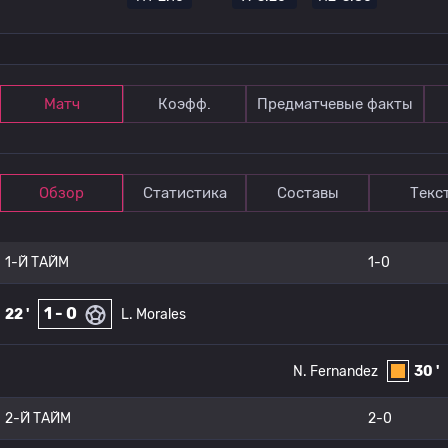
Матч
Коэфф.
Предматчевые факты
Обзор
Статистика
Составы
Текс
1-Й ТАЙМ
1-0
1 - 0
22 '
L. Morales
N. Fernandez
30 '
2-Й ТАЙМ
2-0