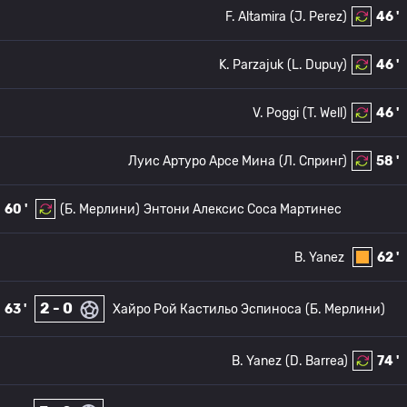
F. Altamira
(J. Perez)
46 '
K. Parzajuk
(L. Dupuy)
46 '
V. Poggi
(T. Well)
46 '
Луис Артуро Арсе Мина
(Л. Спринг)
58 '
60 '
(Б. Мерлини)
Энтони Алексис Соса Мартинес
B. Yanez
62 '
2 - 0
63 '
Хайро Рой Кастильо Эспиноса
(Б. Мерлини)
B. Yanez
(D. Barrea)
74 '