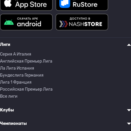
Лиги
Серия A Италия
Английская Премьер Лига
Ла Лига Испания
Бундеслига Германия
Лига 1 Франция
Российская Премьер Лига
Все лиги
Клубы
Чемпионаты