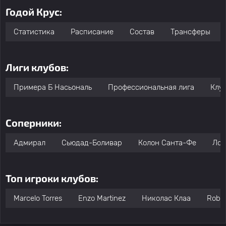
Годой Крус:
Статистика
Расписание
Состав
Трансферы
Лиги клубов:
Примера Б Насьональ
Профессиональная лига
Клу
Соперники:
Адмирал
Сьюдад-Боливар
Колон Санта-Фе
Лос
Топ игроки клубов:
Marcelo Torres
Enzo Martinez
Николас Клаа
Rober