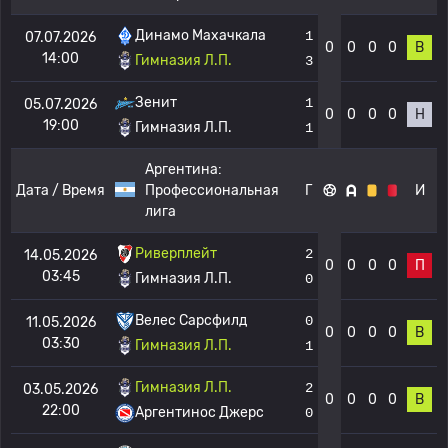
Динамо Махачкала
1
07.07.2026
0
0
0
0
В
14:00
Гимназия Л.П.
3
Зенит
1
05.07.2026
0
0
0
0
Н
19:00
Гимназия Л.П.
1
Аргентина:
Дата / Время
Профессиональная
Г
И
лига
Риверплейт
2
14.05.2026
0
0
0
0
П
03:45
Гимназия Л.П.
0
Велес Сарсфилд
0
11.05.2026
0
0
0
0
В
03:30
Гимназия Л.П.
1
Гимназия Л.П.
2
03.05.2026
0
0
0
0
В
22:00
Аргентинос Джерс
0