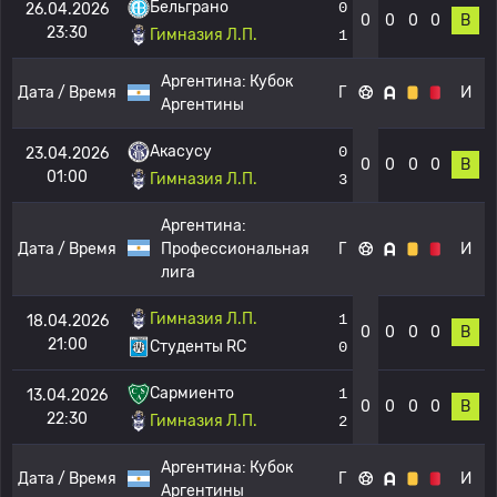
Бельграно
0
26.04.2026
0
0
0
0
В
23:30
Гимназия Л.П.
1
Аргентина:
Кубок
Дата / Время
Г
И
Аргентины
Акасусу
0
23.04.2026
0
0
0
0
В
01:00
Гимназия Л.П.
3
Аргентина:
Дата / Время
Профессиональная
Г
И
лига
Гимназия Л.П.
1
18.04.2026
0
0
0
0
В
21:00
Студенты RC
0
Сармиенто
1
13.04.2026
0
0
0
0
В
22:30
Гимназия Л.П.
2
Аргентина:
Кубок
Дата / Время
Г
И
Аргентины