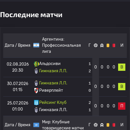
Последние матчи
Аргентина:
Дата / Время
Профессиональная
Г
И
лига
Альдосиви
1
02.08.2026
0
0
0
0
В
20:30
Гимназия Л.П.
2
Гимназия Л.П.
1
30.07.2026
0
0
0
0
В
01:15
Риверплейт
0
Рейсинг Клуб
2
25.07.2026
0
0
0
0
П
01:00
Гимназия Л.П.
1
Мир:
Клубные
Дата / Время
Г
И
товарищеские матчи