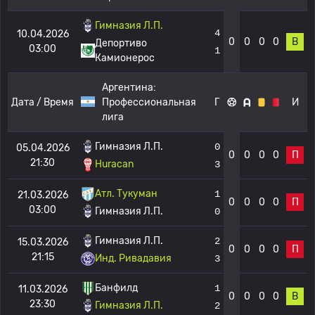
Гимназия Л.П.
4
10.04.2026
0
0
0
0
В
Депортиво
03:00
1
Камионерос
Аргентина:
Дата / Время
Профессиональная
Г
И
лига
Гимназия Л.П.
0
05.04.2026
0
0
0
0
П
21:30
Huracan
3
Атл. Тукуман
1
21.03.2026
0
0
0
0
П
03:00
Гимназия Л.П.
0
Гимназия Л.П.
2
15.03.2026
0
0
0
0
П
21:15
Инд. Ривадавия
3
Банфилд
1
11.03.2026
0
0
0
0
В
23:30
Гимназия Л.П.
2