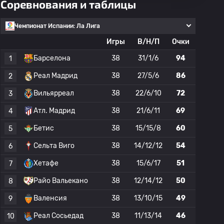
Соревнования и таблицы
Чемпионат Испании: Ла Лига
Игры
В/Н/П
Очки
Барселона
38
31/1/6
94
1
Реал Мадрид
38
27/5/6
86
2
Вильярреал
38
22/6/10
72
3
Атл. Мадрид
38
21/6/11
69
4
Бетис
38
15/15/8
60
5
Сельта Виго
38
14/12/12
54
6
Хетафе
38
15/6/17
51
7
Райо Вальекано
38
12/14/12
50
8
Валенсия
38
13/10/15
49
9
Реал Сосьедад
38
11/13/14
46
10