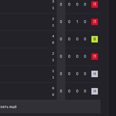
3
0
0
0
0
П
1
2
0
0
1
0
П
1
4
0
0
0
0
В
0
2
0
0
0
0
П
1
1
0
0
0
0
Н
1
0
0
0
0
0
Н
0
зать ещё