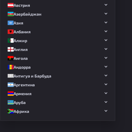
Австрия
Азербайджан
Азия
Албания
Алжир
Англия
Ангола
Андорра
Антигуа и Барбуда
Аргентина
Армения
Аруба
Африка