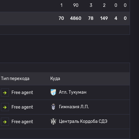
1
90
3
2
0
0
70
4860
78
149
4
0
Тип перехода
Куда
Атл. Тукуман
Free agent
Гимназия Л.П.
Free agent
Централь Кордоба СДЭ
Free agent