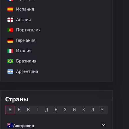
Испания
Англия
Португалия
Германия
Италия
Бразилия
Аргентина
Страны
Все
А
Б
В
Г
Д
Е
З
И
К
Л
М
Н
О
Австралия