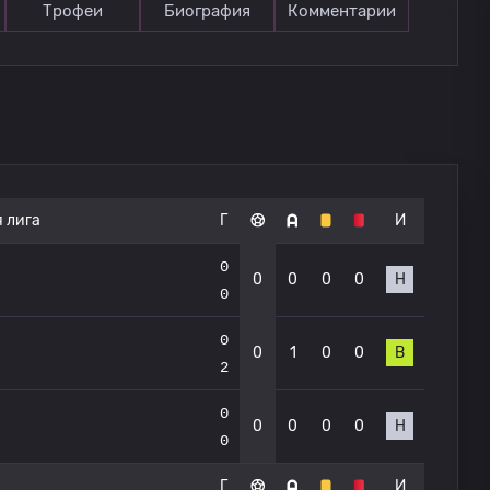
Трофеи
Биография
Комментарии
 лига
Г
И
0
0
0
0
0
Н
0
0
0
1
0
0
В
2
0
0
0
0
0
Н
0
Г
И