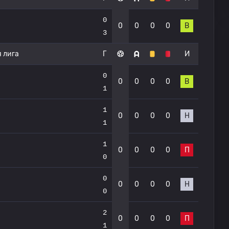
0
0
0
0
0
В
3
 лига
Г
И
0
0
0
0
0
В
1
1
0
0
0
0
Н
1
1
0
0
0
0
П
0
0
0
0
0
0
Н
0
2
0
0
0
0
П
1