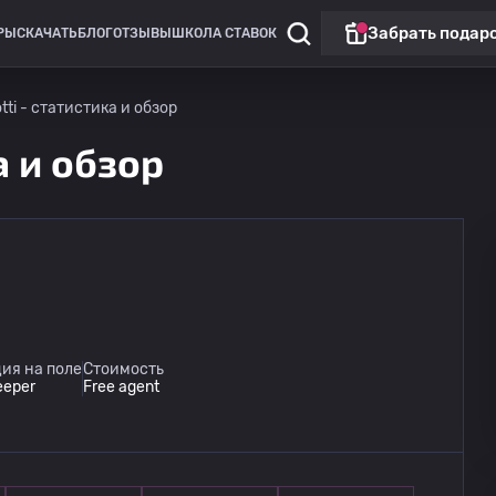
Забрать подар
РЫ
СКАЧАТЬ
БЛОГ
ОТЗЫВЫ
ШКОЛА СТАВОК
otti - статистика и обзор
ка и обзор
Кубок Аргентины
Атл. Тукуман
13.08
ия на поле
Стоимость
01:15
Индепендьенте
eeper
Free agent