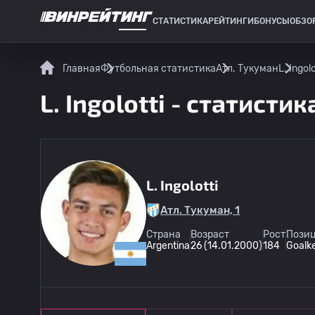
СТАТИСТИКА
РЕЙТИНГИ
БОНУСЫ
ОБЗО
СПОРТИВНАЯ СТАТИСТИКА
Главная
Футбольная статистика
Атл. Тукуман
L. Ingol
L. Ingolotti - статисти
L. Ingolotti
Атл. Тукуман, 1
Страна
Возраст
Рост
Позиц
Argentina
26 (14.01.2000)
184
Goalk