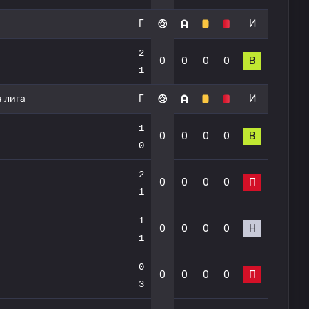
Г
И
2
0
0
0
0
В
1
 лига
Г
И
1
0
0
0
0
В
0
2
0
0
0
0
П
1
1
0
0
0
0
Н
1
0
0
0
0
0
П
3