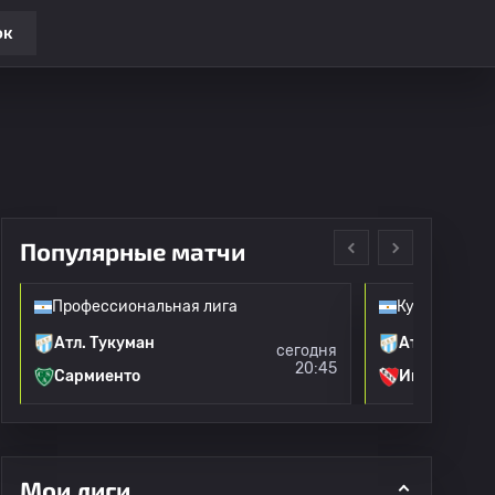
ок
Популярные матчи
Профессиональная лига
Кубок Арген
Атл. Тукуман
Атл. Тукума
сегодня
20:45
Сармиенто
Индепендье
Мои лиги