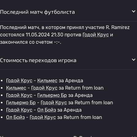
Последний матч футболиста
Последний матч, в котором принял участие R. Ramirez
состоялся 11.05.2024 21:30 против
Годой Крус
и
закончился со счетом -:-.
Стоимость переходов игрока
Годой Крус
-
Кильмес
за Аренда
Кильмес
-
Годой Крус
за Return from loan
Годой Крус
-
Гильермо Бр
за Аренда
Гильермо Бр
-
Годой Крус
за Return from loan
Годой Крус
-
Ол Бойз
за Аренда
Ол Бойз
-
Годой Крус
за Return from loan