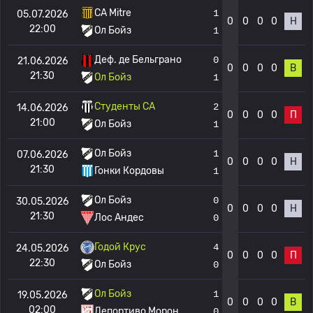
CA Mitre
1
05.07.2026
0
0
0
0
Н
22:00
Ол Бойз
1
Деф. де Бельграно
0
21.06.2026
0
0
0
0
В
21:30
Ол Бойз
1
Студенты CA
2
14.06.2026
0
0
0
0
П
21:00
Ол Бойз
1
Ол Бойз
1
07.06.2026
0
0
0
0
Н
21:30
Гонки Кордовы
1
Ол Бойз
0
30.05.2026
0
0
0
0
Н
21:30
Лос Андес
0
Годой Крус
4
24.05.2026
0
0
0
0
П
22:30
Ол Бойз
0
Ол Бойз
1
19.05.2026
0
0
0
0
В
02:00
Депортиво Морон
0