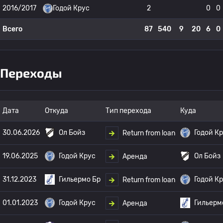
2016/2017
Годой Крус
2
0
0
Всего
87
540
9
20
6
0
Переходы
Дата
Откуда
Тип перехода
Куда
30.06.2026
Ол Бойз
Годой К
Return from loan
19.06.2025
Годой Крус
Ол Бойз
Аренда
31.12.2023
Гильермо Бр
Годой К
Return from loan
01.01.2023
Годой Крус
Гильерм
Аренда