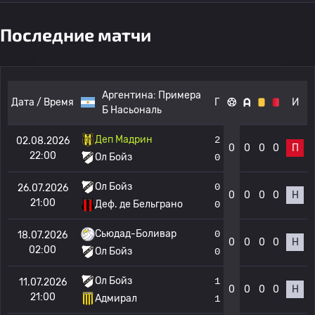
Последние матчи
Аргентина:
Примера
Дата / Время
Г
И
Б Насьональ
Деп Мадрин
2
02.08.2026
0
0
0
0
П
22:00
Ол Бойз
0
Ол Бойз
0
26.07.2026
0
0
0
0
Н
21:00
Деф. де Бельграно
0
Сьюдад-Боливар
0
18.07.2026
0
0
0
0
Н
02:00
Ол Бойз
0
Ол Бойз
1
11.07.2026
0
0
0
0
Н
21:00
Адмирал
1