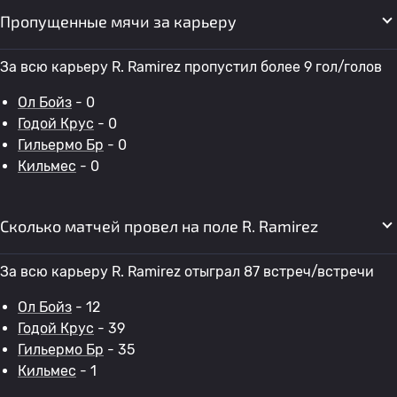
Пропущенные мячи за карьеру
За всю карьеру R. Ramirez пропустил более 9 гол/голов
Ол Бойз
- 0
Годой Крус
- 0
Гильермо Бр
- 0
Кильмес
- 0
Сколько матчей провел на поле R. Ramirez
За всю карьеру R. Ramirez отыграл 87 встреч/встречи
Ол Бойз
- 12
Годой Крус
- 39
Гильермо Бр
- 35
Кильмес
- 1