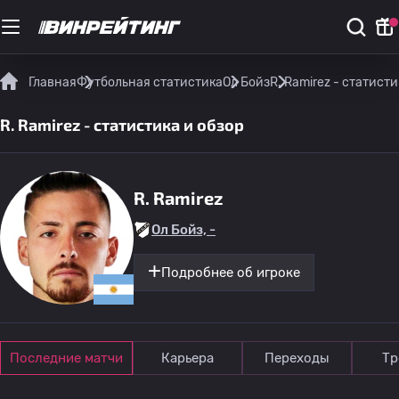
Главная
Футбольная статистика
Ол Бойз
R. Ramirez - статисти
R. Ramirez - статистика и обзор
R. Ramirez
Ол Бойз, -
Подробнее об игроке
Последние матчи
Карьера
Переходы
Тр