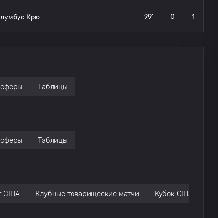
99’
0
1
олумбус Крю
нсферы
Таблицы
нсферы
Таблицы
т США
Клубные товарищеские матчи
Кубок США
Че