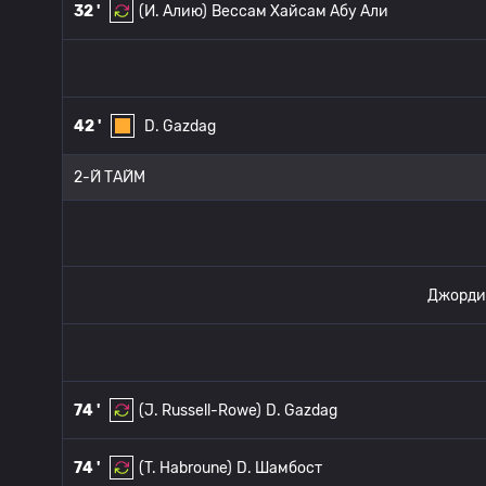
32 '
(И. Алию)
Вессам Хайсам Абу Али
42 '
D. Gazdag
2-Й ТАЙМ
Джорди
74 '
(J. Russell-Rowe)
D. Gazdag
74 '
(T. Habroune)
D. Шамбост