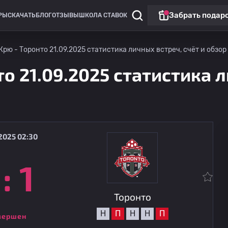
Забрать подар
РЫ
СКАЧАТЬ
БЛОГ
ОТЗЫВЫ
ШКОЛА СТАВОК
рю - Торонто 21.09.2025 статистика личных встреч, счёт и обзор
о 21.09.2025 статистика л
2025 02:30
:
1
Лига Европы
Матч дня
Ягеллония
сегодня
19:00
Рейнджерс
Торонто
Н
П
Н
Н
П
вершен