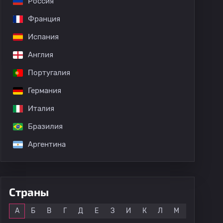
Россия
Франция
Sargent
Испания
Англия
Португалия
Германия
Италия
Бразилия
Аргентина
Страны
Все
А
Б
В
Г
Д
Е
З
И
К
Л
М
Н
О