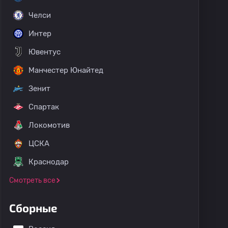
Челси
Интер
Ювентус
Манчестер Юнайтед
Зенит
Спартак
Локомотив
ЦСКА
Краснодар
Смотреть все
мпионат Канады
Кубок лиг
Сборные