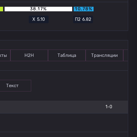
38.17%
10.78%
Х
5.10
П2
6.82
кты
Н2Н
Таблица
Трансляции
П
Текст
1-0