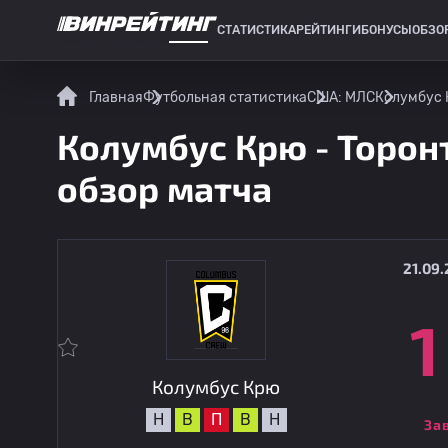
СТАТИСТИКА
РЕЙТИНГИ
БОНУСЫ
ОБЗО
СПОРТИВНАЯ СТАТИСТИКА
Главная
Футбольная статистика
США: МЛС
Колумбус К
Колумбус Крю - Торонт
обзор матча
21.09.
1
Колумбус Крю
Н
В
П
В
Н
За