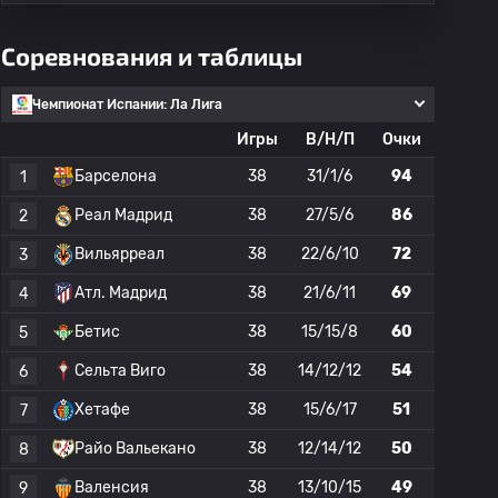
Соревнования и таблицы
Чемпионат Испании: Ла Лига
Игры
В/Н/П
Очки
Барселона
38
31/1/6
94
1
Реал Мадрид
38
27/5/6
86
2
Вильярреал
38
22/6/10
72
3
Атл. Мадрид
38
21/6/11
69
4
Бетис
38
15/15/8
60
5
Сельта Виго
38
14/12/12
54
6
Хетафе
38
15/6/17
51
7
Райо Вальекано
38
12/14/12
50
8
Валенсия
38
13/10/15
49
9