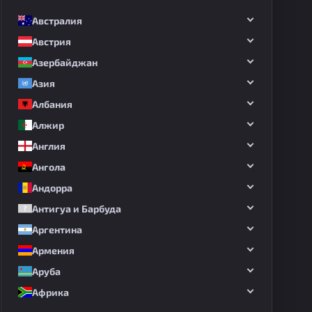
Австралия
Австрия
Азербайджан
Азия
Албания
Алжир
Англия
Ангола
Андорра
Антигуа и Барбуда
Аргентина
Армения
Аруба
Африка