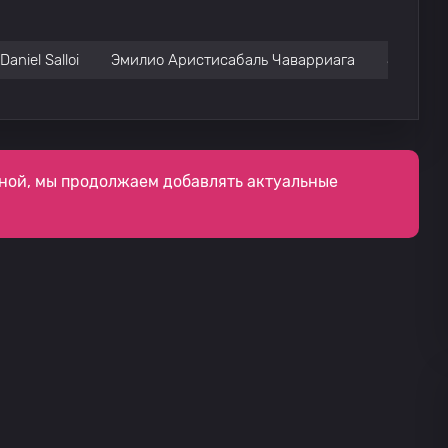
Daniel Salloi
Эмилио Аристисабаль Чаварриага
Joshua 
ной, мы продолжаем добавлять актуальные