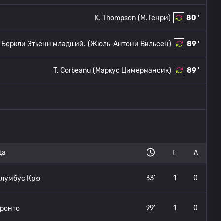
K. Thompson
(M. Генри)
80 '
 Беркли Этьенн младший.
(Жюль-Антони Вильсен)
89 '
T. Corbeanu
(Маркус Цимермансик)
89 '
да
Г
А
33’
1
0
олумбус Крю
99’
1
0
ронто