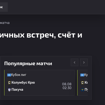
ок
 матча
ичных встреч, счёт и
Популярные матчи
Кубок лиг
Кубок лиг
Колумбус Крю
Колумбус К
08.08
02:30
Пакуча
Пумас УНАМ