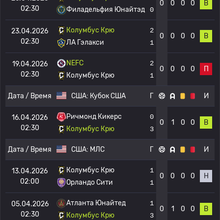
0
0
0
0
В
02:30
Филадельфия Юнайтэд
0
Колумбус Крю
2
23.04.2026
0
0
0
0
В
02:30
ЛА Гэлакси
1
NEFC
2
19.04.2026
0
0
0
0
П
02:30
Колумбус Крю
1
Дата / Время
США:
Кубок США
Г
И
Ричмонд Кикерс
0
16.04.2026
0
1
0
0
В
02:30
Колумбус Крю
3
Дата / Время
США:
МЛС
Г
И
Колумбус Крю
1
13.04.2026
0
0
0
0
Н
02:00
Орландо Сити
1
Атланта Юнайтед
1
05.04.2026
0
1
0
0
В
02:30
Колумбус Крю
3