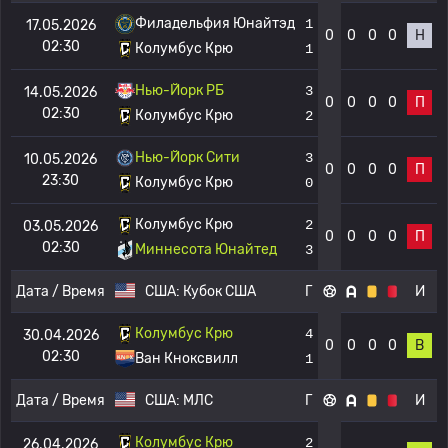
Филадельфия Юнайтэд
1
17.05.2026
0
0
0
0
Н
02:30
Колумбус Крю
1
Нью-Йорк РБ
3
14.05.2026
0
0
0
0
П
02:30
Колумбус Крю
2
Нью-Йорк Сити
3
10.05.2026
0
0
0
0
П
23:30
Колумбус Крю
0
Колумбус Крю
2
03.05.2026
0
0
0
0
П
02:30
Миннесота Юнайтед
3
Дата / Время
США:
Кубок США
Г
И
Колумбус Крю
4
30.04.2026
0
0
0
0
В
02:30
Ван Кноксвилл
1
Дата / Время
США:
МЛС
Г
И
Колумбус Крю
2
26.04.2026