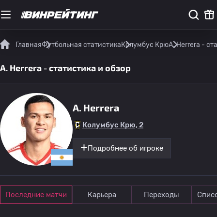
Главная
Футбольная статистика
Колумбус Крю
A. Herrera - с
A. Herrera - статистика и обзор
A. Herrera
Колумбус Крю, 2
Подробнее об игроке
Последние матчи
Карьера
Переходы
Спис