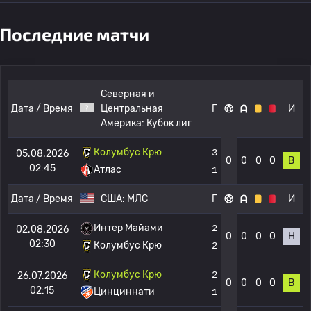
Последние матчи
Северная и
Дата / Время
Центральная
Г
И
Америка:
Кубок лиг
Колумбус Крю
3
05.08.2026
0
0
0
0
В
02:45
Атлас
1
Дата / Время
США:
МЛС
Г
И
Интер Майами
2
02.08.2026
0
0
0
0
Н
02:30
Колумбус Крю
2
Колумбус Крю
2
26.07.2026
0
0
0
0
В
02:15
Цинциннати
1