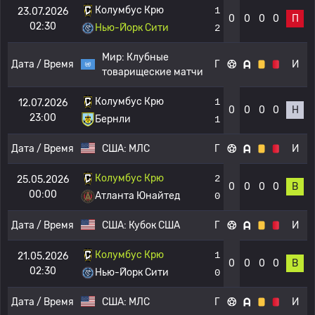
Колумбус Крю
1
23.07.2026
0
0
0
0
П
02:30
Нью-Йорк Сити
2
Мир:
Клубные
Дата / Время
Г
И
товарищеские матчи
Колумбус Крю
1
12.07.2026
0
0
0
0
Н
23:00
Бернли
1
Дата / Время
США:
МЛС
Г
И
Колумбус Крю
2
25.05.2026
0
0
0
0
В
00:00
Атланта Юнайтед
0
Дата / Время
США:
Кубок США
Г
И
Колумбус Крю
1
21.05.2026
0
0
0
0
В
02:30
Нью-Йорк Сити
0
Дата / Время
США:
МЛС
Г
И