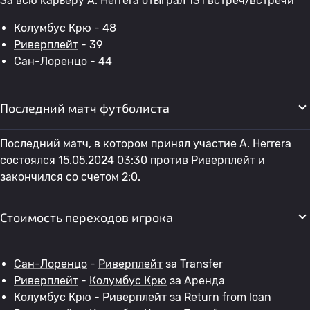
За всю карьеру A. Herrera отыграл 131 встреч/встречи
Колумбус Крю
- 48
Риверплейт
- 39
Сан-Лоренцо
- 44
Последний матч футболиста
Последний матч, в котором принял участие A. Herrera
состоялся 15.05.2024 03:30 против
Риверплейт
и
закончился со счетом 2:0.
Стоимость переходов игрока
Сан-Лоренцо
-
Риверплейт
за Transfer
Риверплейт
-
Колумбус Крю
за Аренда
Колумбус Крю
-
Риверплейт
за Return from loan