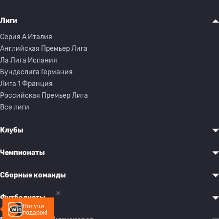
Лиги
Серия A Италия
Английская Премьер Лига
Ла Лига Испания
Бундеслига Германия
Лига 1 Франция
Российская Премьер Лига
Все лиги
Клубы
Чемпионаты
Сборные команды
Футболисты
Получи
подарок!