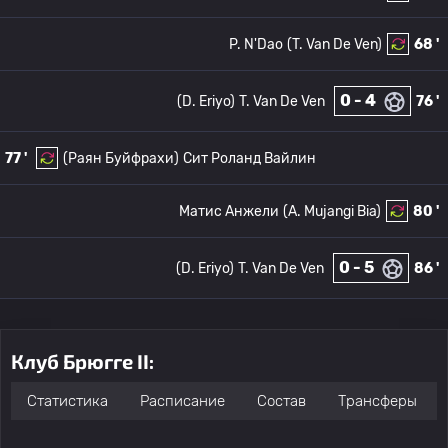
P. N'Dao
(T. Van De Ven)
68 '
0 - 4
(D. Eriyo)
T. Van De Ven
76 '
77 '
(Раян Буйфрахи)
Сит Роланд Вайлин
Матис Анжели
(A. Mujangi Bia)
80 '
0 - 5
(D. Eriyo)
T. Van De Ven
86 '
Клуб Брюгге II:
Статистика
Расписание
Состав
Трансферы