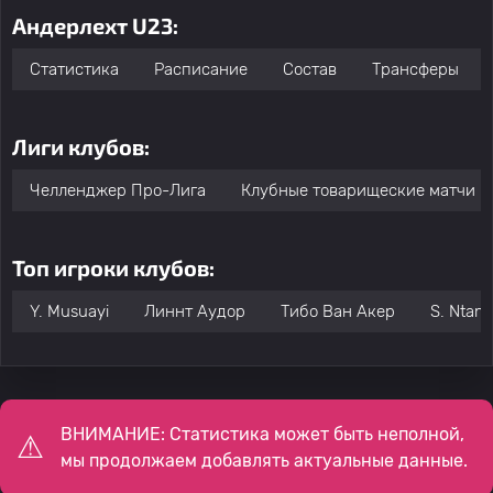
Андерлехт U23:
Статистика
Расписание
Состав
Трансферы
Лиги клубов:
Челленджер Про-Лига
Клубные товарищеские матчи
Топ игроки клубов:
Y. Musuayi
Линнт Аудор
Тибо Ван Акер
S. Ntan
ВНИМАНИЕ: Статистика может быть неполной,
мы продолжаем добавлять актуальные данные.