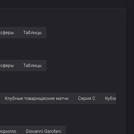
нсферы
Таблицы
нсферы
Таблицы
Клубные товарищеские матчи
Серия C
Кубок Италии
иорилло
Giovanni Garofani