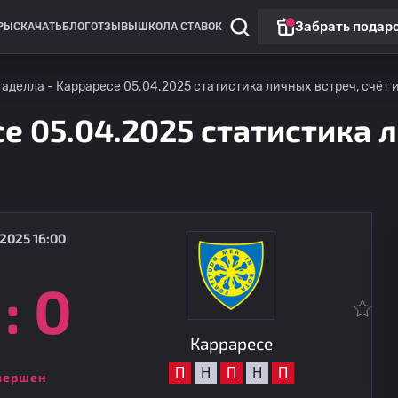
Забрать подар
РЫ
СКАЧАТЬ
БЛОГ
ОТЗЫВЫ
ШКОЛА СТАВОК
аделла - Карраресе 05.04.2025 статистика личных встреч, счёт 
е 05.04.2025 статистика л
2025 16:00
:
0
Кубок Италии
Торино
15.08
22:15
Карраресе
Карраресе
П
Н
П
Н
П
вершен