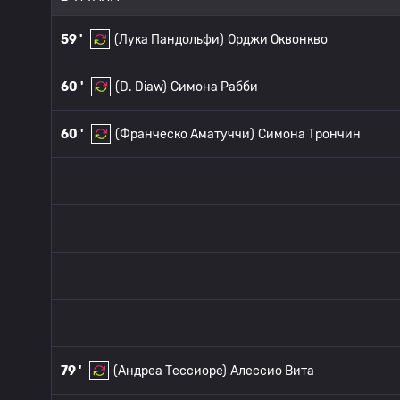
59 '
(Лука Пандольфи)
Орджи Оквонкво
60 '
(D. Diaw)
Симона Рабби
60 '
(Франческо Аматуччи)
Симона Трончин
79 '
(Андреа Тессиоре)
Алессио Вита