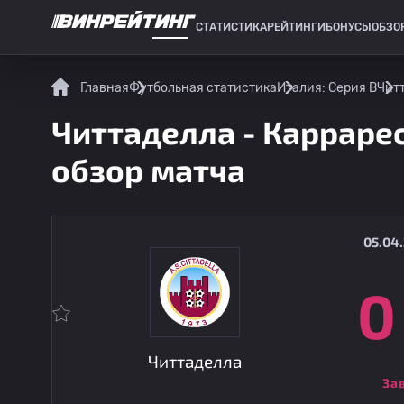
СТАТИСТИКА
РЕЙТИНГИ
БОНУСЫ
ОБЗО
СПОРТИВНАЯ СТАТИСТИКА
Главная
Футбольная статистика
Италия: Серия B
Читт
Читтаделла - Каррарес
обзор матча
05.04.
0
Читтаделла
За