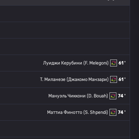
Луиджи Керубини
(F. Melegoni)
61 '
T. Миланезе
(Джакомо Манзари)
61 '
Мануэль Чиккони
(D. Bouah)
74 '
Маттиа Финотто
(S. Shpendi)
74 '