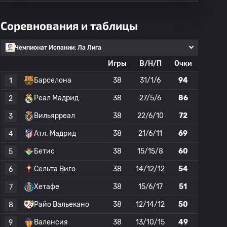
Соревнования и таблицы
Чемпионат Испании: Ла Лига
Игры
В/Н/П
Очки
Барселона
38
31/1/6
94
1
Реал Мадрид
38
27/5/6
86
2
Вильярреал
38
22/6/10
72
3
Атл. Мадрид
38
21/6/11
69
4
Бетис
38
15/15/8
60
5
Сельта Виго
38
14/12/12
54
6
Хетафе
38
15/6/17
51
7
Райо Вальекано
38
12/14/12
50
8
Валенсия
38
13/10/15
49
9