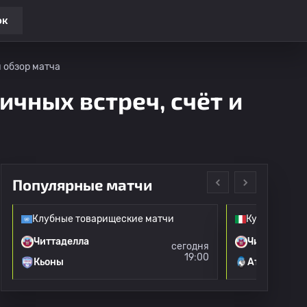
ок
и обзор матча
ичных встреч, счёт и
Популярные матчи
Клубные товарищеские матчи
Кубок Италии
Читтаделла
Читтаделла
сегодня
19:00
Кьоны
Аталанта 2