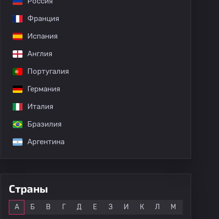
Россия
Франция
Испания
Англия
Португалия
Германия
Италия
Бразилия
Аргентина
Страны
Все
А
Б
В
Г
Д
Е
З
И
К
Л
М
Н
О