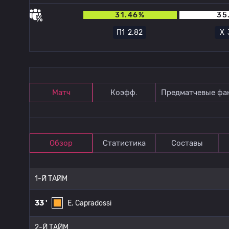
31.46%
35
П1
2.82
Х
Матч
Коэфф.
Предматчевые фа
Обзор
Статистика
Составы
1-Й ТАЙМ
33 '
E. Capradossi
2-Й ТАЙМ