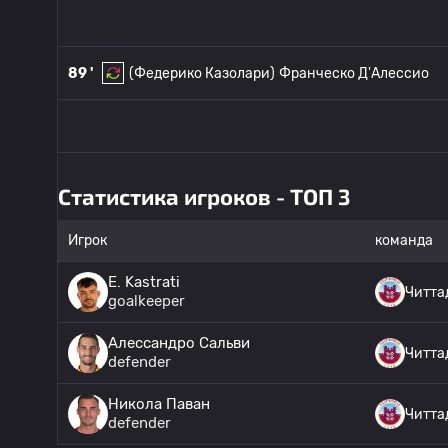
89 '
(Федерико Казолари)
Франческо Д'Алессио
Статистика игроков - ТОП 3
Игрок
команда
E. Kastrati
Читта
goalkeeper
Алессандро Сальви
Читта
defender
Никола Паван
Читта
defender