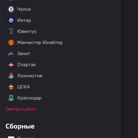
Челси
Интер
Ювентус
Манчестер Юнайтед
Зенит
Спартак
Локомотив
ЦСКА
Краснодар
: Серия C
Смотреть все
Сборные