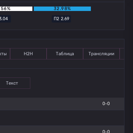
.56%
32.98%
3.04
П2
2.69
кты
Н2Н
Таблица
Трансляции
П
Текст
0-0
0-0