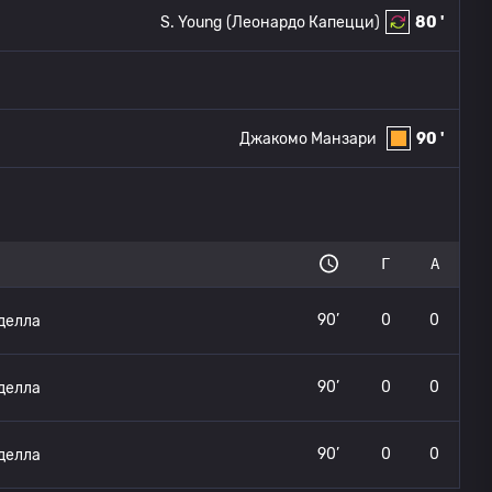
S. Young
(Леонардо Капецци)
80 '
Джакомо Манзари
90 '
Г
А
90’
0
0
делла
90’
0
0
делла
90’
0
0
делла