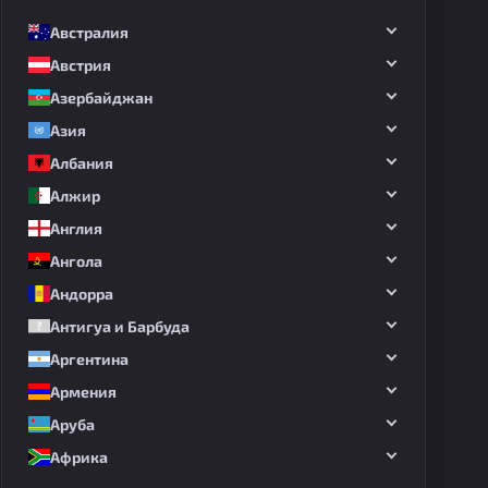
Австралия
Австрия
Азербайджан
Азия
Албания
Алжир
Англия
Ангола
Андорра
Антигуа и Барбуда
Аргентина
Армения
Аруба
Африка