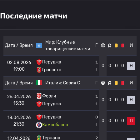
Последние матчи
Мир:
Клубные
Дата / Время
Г
И
товарищеские матчи
Перуджа
1
02.08.2026
0
0
0
0
Н
19:00
Гроссето
1
Дата / Время
Италия:
Серия C
Г
И
Форли
1
26.04.2026
0
0
0
0
Н
15:30
Перуджа
1
Перуджа
0
18.04.2026
0
0
0
0
П
21:30
Кампобассо
1
Тернана
2
12.04.2026