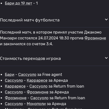
Бари до 19 лет
- 1
Последний матч футболиста
Последний матч, в котором принял участие Джакомо
Манзари состоялся 24.07.2024 18:30 против
Фрозиноне
и закончился со счетом 3:4.
Стоимость переходов игрока
Бари
-
Сассуоло
за Free agent
Сассуоло
-
Карраресе
за Аренда
Карраресе
-
Сассуоло
за Return from loan
Сассуоло
-
Фрозиноне
за Аренда
Фрозиноне
-
Сассуоло
за Return from loan
Сассуоло
-
Монополи
за Аренда