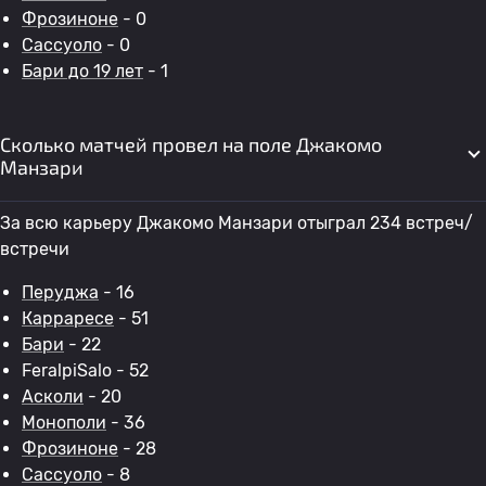
Фрозиноне
- 0
Сассуоло
- 0
Бари до 19 лет
- 1
Сколько матчей провел на поле Джакомо
Манзари
За всю карьеру Джакомо Манзари отыграл 234 встреч/
встречи
Перуджа
- 16
Карраресе
- 51
Бари
- 22
FeralpiSalo - 52
Асколи
- 20
Монополи
- 36
Фрозиноне
- 28
Сассуоло
- 8