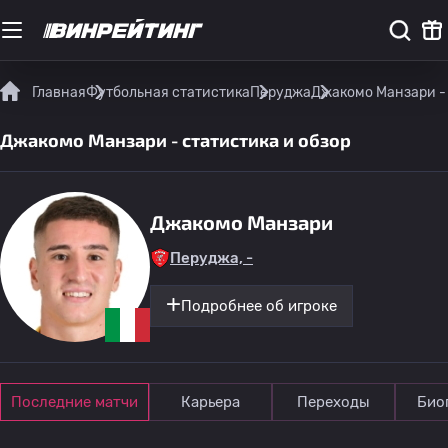
Главная
Футбольная статистика
Перуджа
Джакомо Манзари - 
Джакомо Манзари - статистика и обзор
Джакомо Манзари
Перуджа, -
Подробнее об игроке
Последние матчи
Карьера
Переходы
Био