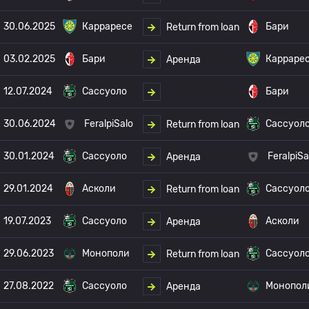
30.06.2025
Карраресе
Бари
Return from loan
03.02.2025
Бари
Карраре
Аренда
12.07.2024
Сассуоло
Бари
30.06.2024
FeralpiSalo
Сассуол
Return from loan
30.01.2024
Сассуоло
FeralpiSa
Аренда
29.01.2024
Асколи
Сассуол
Return from loan
19.07.2023
Сассуоло
Асколи
Аренда
29.06.2023
Монополи
Сассуол
Return from loan
27.08.2022
Сассуоло
Монопол
Аренда