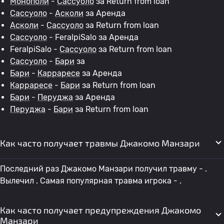
Монополи
-
Сассуоло
за Return from loan
Сассуоло
-
Асколи
за Аренда
Асколи
-
Сассуоло
за Return from loan
Сассуоло
- FeralpiSalo за Аренда
FeralpiSalo -
Сассуоло
за Return from loan
Сассуоло
-
Бари
за
Бари
-
Карраресе
за Аренда
Карраресе
-
Бари
за Return from loan
Бари
-
Перуджа
за Аренда
Перуджа
-
Бари
за Return from loan
Как часто получает травмы Джакомо Манзари
Последний раз Джакомо Манзари получил травму - .
Вылечил . Самая популярная травма игрока - .
Как часто получает предупреждения Джакомо
Манзари