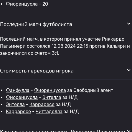
Фиоренцуола
- 20
Последний матч футболиста
Последний матч, в котором принял участие Риккардо
Пальмиери состоялся 12.08.2024 22:15 против
Кальяри
и
закончился со счетом 3:1.
Стоимость переходов игрока
Фанфулла
-
Фиоренцуола
за Свободный агент
Фиоренцуола
-
Энтелла
за Н/Д
Энтелла
-
Карраресе
за Н/Д
Карраресе
-
Читтаделла
за Н/Д
Как часто получает травмы Риккардо Пальмиери