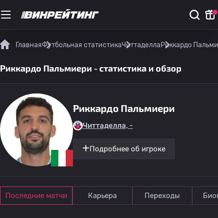
Главная
Футбольная статистика
Читтаделла
Риккардо Пальми
Риккардо Пальмиери - статистика и обзор
Риккардо Пальмиери
Читтаделла, -
Подробнее об игроке
Последние матчи
Карьера
Переходы
Био