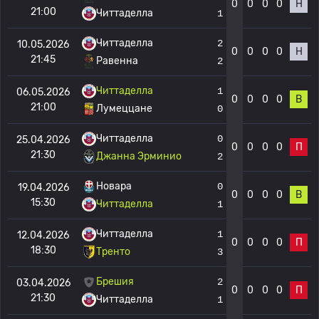
0
0
0
0
Н
21:00
Читтаделла
1
Читтаделла
2
10.05.2026
0
0
0
0
Н
21:45
Равенна
2
Читтаделла
1
06.05.2026
0
0
0
0
В
21:00
Лумеццане
0
Читтаделла
0
25.04.2026
0
0
0
0
П
21:30
Джанна Эрминио
2
Новара
0
19.04.2026
0
0
0
0
В
15:30
Читтаделла
1
Читтаделла
1
12.04.2026
0
0
0
0
П
18:30
Тренто
3
Брешия
2
03.04.2026
0
0
0
0
П
21:30
Читтаделла
1