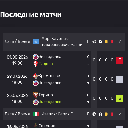
Последние матчи
Мир:
Клубные
Дата / Время
Г
И
товарищеские матчи
Читтаделла
0
01.08.2026
0
0
0
0
П
19:00
Падова
2
Кремонезе
1
29.07.2026
0
0
0
0
Н
18:00
Читтаделла
1
Торино
0
25.07.2026
0
0
0
0
В
18:00
Читтаделла
1
Дата / Время
Италия:
Серия C
Г
И
Равенна
1
13.05.2026