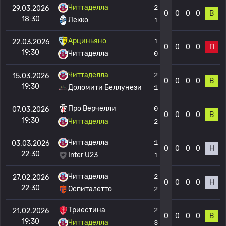
Читтаделла
2
29.03.2026
0
0
0
0
В
18:30
Лекко
1
Арциньяно
1
22.03.2026
0
0
0
0
П
19:30
Читтаделла
0
Читтаделла
2
15.03.2026
0
0
0
0
В
19:30
Доломити Беллунези
1
Про Верчелли
0
07.03.2026
0
0
0
0
В
19:30
Читтаделла
2
Читтаделла
1
03.03.2026
0
0
0
0
Н
22:30
Inter U23
1
Читтаделла
2
27.02.2026
0
0
0
0
Н
22:30
Оспиталетто
2
Триестина
2
21.02.2026
0
0
0
0
В
19:30
Читтаделла
3