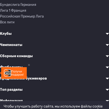
Бундеслига Германия
Лига 1 Франция
Российская Премьер Лига
Все лиги
Клубы
Чемпионаты
Сборные команды
Футболисты
Получи
подарок!
Предложения букмекеров
Топ разделы
Информация
Чтобы улучшить работу сайта, мы используем файлы cookie