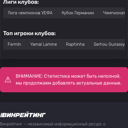
Лиги клубов:
Лига чемпионов УЕФА
Кубок Германии
Чемпионат 
Топ игроки клубов:
Fermín
Yamal Lamine
Raphinha
Serhou Guirassy
ВНИМАНИЕ: Статистика может быть неполной,
мы продолжаем добавлять актуальные данные.
Винрейтинг — независимый информационный ресурс о