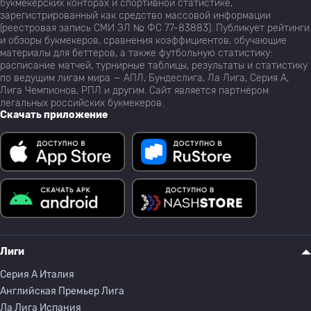
букмекерских конторах и спортивной статистике,
зарегистрированный как средство массовой информации
(реестровая запись СМИ ЭЛ № ФС 77-83883). Публикует рейтинги
и обзоры букмекеров, сравнения коэффициентов, обучающие
материалы для беттеров, а также футбольную статистику:
расписание матчей, турнирные таблицы, результаты и статистику
по ведущим лигам мира — АПЛ, Бундеслига, Ла Лига, Серия А,
Лига Чемпионов, РПЛ и другим. Сайт является партнёром
легальных российских букмекеров.
Скачать приложение
Лиги
Серия A Италия
Английская Премьер Лига
Ла Лига Испания