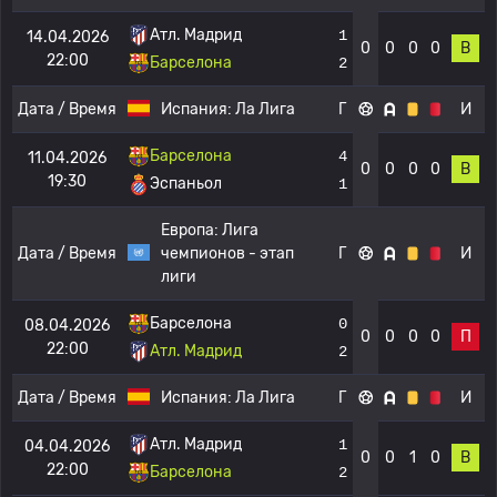
Атл. Мадрид
1
14.04.2026
0
0
0
0
В
22:00
Барселона
2
Дата / Время
Испания:
Ла Лига
Г
И
Барселона
4
11.04.2026
0
0
0
0
В
19:30
Эспаньол
1
Европа:
Лига
Дата / Время
чемпионов - этап
Г
И
лиги
Барселона
0
08.04.2026
0
0
0
0
П
22:00
Атл. Мадрид
2
Дата / Время
Испания:
Ла Лига
Г
И
Атл. Мадрид
1
04.04.2026
0
0
1
0
В
22:00
Барселона
2