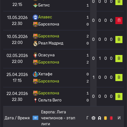
0
0
0
0
В
22:15
Бетис
1
Алавес
1
13.05.2026
0
0
0
0
П
22:30
Барселона
0
Барселона
2
10.05.2026
0
0
0
0
В
22:00
Реал Мадрид
0
Осасуна
1
02.05.2026
0
1
0
0
В
22:00
Барселона
2
Хетафе
0
25.04.2026
1
0
0
0
В
17:15
Барселона
2
Барселона
1
22.04.2026
0
0
0
0
В
22:30
Сельта Виго
0
Европа:
Лига
Дата / Время
чемпионов - этап
Г
И
лиги