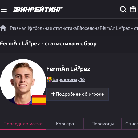
Главная
Футбольная статистика
Барселона
FermÃ­n LÃ³pez - 
FermÃ­n LÃ³pez - статистика и обзор
FermÃ­n LÃ³pez
Барселона, 16
Подробнее об игроке
Последние матчи
Карьера
Переходы
Спис