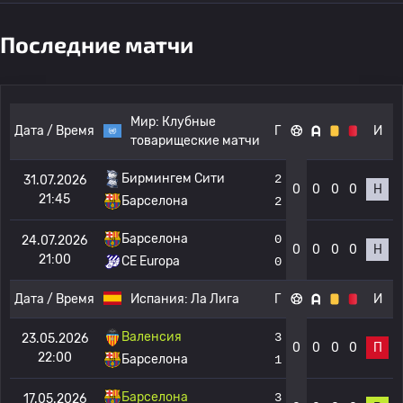
Последние матчи
Мир:
Клубные
Дата / Время
Г
И
товарищеские матчи
Бирмингем Сити
2
31.07.2026
0
0
0
0
Н
21:45
Барселона
2
Барселона
0
24.07.2026
0
0
0
0
Н
21:00
CE Europa
0
Дата / Время
Испания:
Ла Лига
Г
И
Валенсия
3
23.05.2026
0
0
0
0
П
22:00
Барселона
1
Барселона
3
17.05.2026