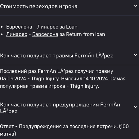
Стоимость переходов игрока
Барселона
-
Линарес
за Loan
Линарес
-
Барселона
за Return from loan
Как часто получает травмы FermÃ­n LÃ³pez
Последний раз FermÃ­n LÃ³pez получил травму
03.09.2024 - Thigh Injury. Вылечил 14.10.2024. Самая
популярная травма игрока - Thigh Injury.
Как часто получает предупреждения FermÃ­n
LÃ³pez
Ответ - Предупреждения за последние встречи: (100
матча)