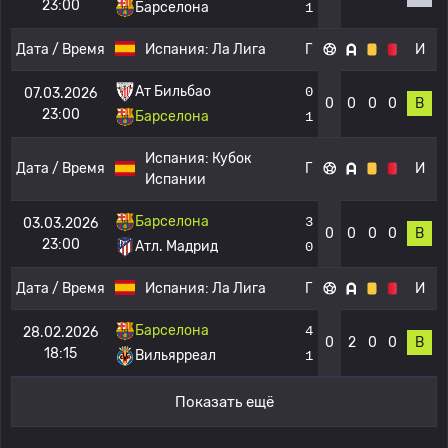
23:00
Барселона
1
Дата / Время
Испания:
Ла Лига
Г
И
Ат Бильбао
0
07.03.2026
0
0
0
0
В
23:00
Барселона
1
Испания:
Кубок
Дата / Время
Г
И
Испании
Барселона
3
03.03.2026
0
0
0
0
В
23:00
Атл. Мадрид
0
Дата / Время
Испания:
Ла Лига
Г
И
Барселона
4
28.02.2026
0
2
0
0
В
18:15
Вильярреал
1
Показать ещё