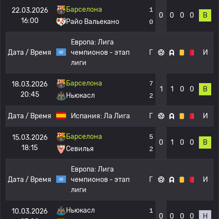
Барселона
1
22.03.2026
0
0
0
0
В
16:00
Райо Вальекано
0
Европа:
Лига
Дата / Время
чемпионов - этап
Г
И
лиги
Барселона
7
18.03.2026
1
1
0
0
В
20:45
Ньюкасл
2
Дата / Время
Испания:
Ла Лига
Г
И
Барселона
5
15.03.2026
0
1
0
0
В
18:15
Севилья
2
Европа:
Лига
Дата / Время
чемпионов - этап
Г
И
лиги
Ньюкасл
1
10.03.2026
0
0
0
0
Н