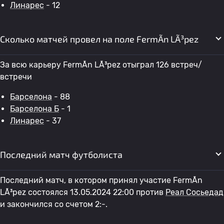
Линарес
- 12
Сколько матчей провел на поле FermÃ­n LÃ³pez
За всю карьеру FermÃ­n LÃ³pez отыграл 126 встреч/
встречи
Барселона
- 88
Барселона Б
- 1
Линарес
- 37
Последний матч футболиста
Последний матч, в котором принял участие FermÃ­n
LÃ³pez состоялся 13.05.2024 22:00 против
Реал Сосьедад
и закончился со счетом 2:-.