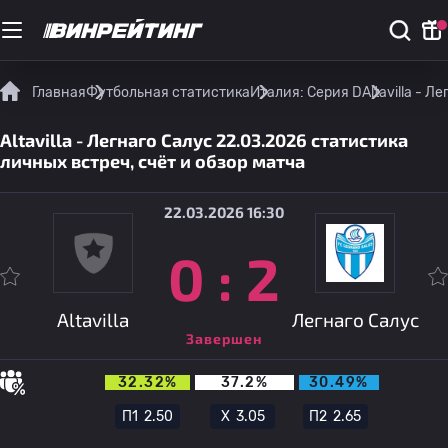
Главная
Футбольная статистика
Италия: Серия D
Altavilla - 
Altavilla - Легнаго Салус 22.03.2026 статистика
личных встреч, счёт и обзор матча
22.03.2026 16:30
0
:
2
Altavilla
Легнаго Салус
Завершен
32.32%
37.2%
30.49%
П1
2.50
Х
3.05
П2
2.65