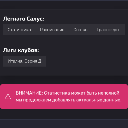
Легнаго Салус:
Статистика
Расписание
Состав
Трансферы
Лиги клубов:
Италия: Серия Д
ВНИМАНИЕ: Статистика может быть неполной,
мы продолжаем добавлять актуальные данные.