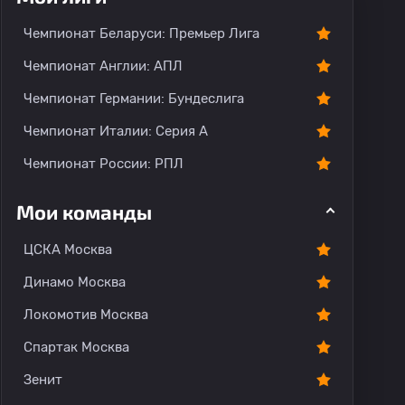
Чемпионат Беларуси: Премьер Лига
ментарии
Чемпионат Англии: АПЛ
Чемпионат Германии: Бундеслига
Чемпионат Италии: Серия А
Чемпионат России: РПЛ
Мои команды
ЦСКА Москва
Динамо Москва
Локомотив Москва
Спартак Москва
Зенит