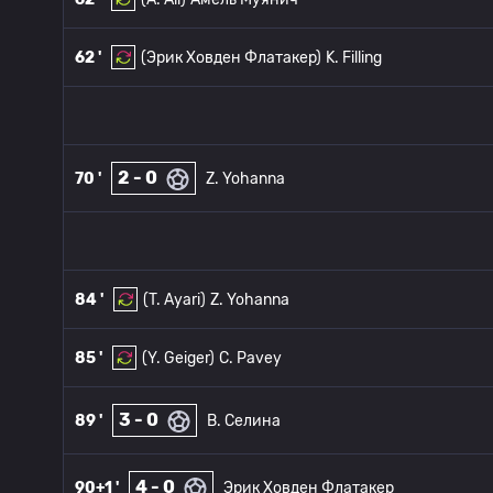
62 '
(Эрик Ховден Флатакер)
K. Filling
2 - 0
70 '
Z. Yohanna
84 '
(T. Ayari)
Z. Yohanna
85 '
(Y. Geiger)
C. Pavey
3 - 0
89 '
B. Селина
4 - 0
90+1 '
Эрик Ховден Флатакер