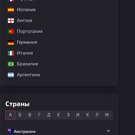
Испания
Англия
Португалия
Германия
Италия
Бразилия
Аргентина
Страны
Все
А
Б
В
Г
Д
Е
З
И
К
Л
М
Н
О
Австралия