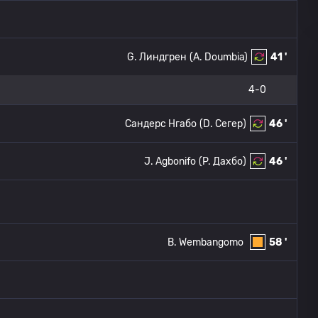
G. Линдгрен
(A. Doumbia)
41 '
4-0
Сандерс Нгабо
(D. Сегер)
46 '
J. Agbonifo
(P. Дахбо)
46 '
B. Wembangomo
58 '