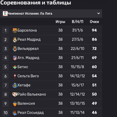
Соревнования и таблицы
Чемпионат Испании: Ла Лига
Игры
В/Н/П
Очки
Барселона
38
31/1/6
94
1
Реал Мадрид
38
27/5/6
86
2
Вильярреал
38
22/6/10
72
3
Атл. Мадрид
38
21/6/11
69
4
Бетис
38
15/15/8
60
5
Сельта Виго
38
14/12/12
54
6
Хетафе
38
15/6/17
51
7
Райо Вальекано
38
12/14/12
50
8
Валенсия
38
13/10/15
49
9
Реал Сосьедад
38
11/13/14
46
10