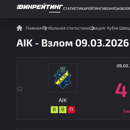
СТАТИСТИКА
РЕЙТИНГИ
БОНУСЫ
ОБЗО
СПОРТИВНАЯ СТАТИСТИКА
Главная
Футбольная статистика
Швеция: Кубок Шве
AIK - Взлом 09.03.202
09.03.
4
AIK
В
В
П
За