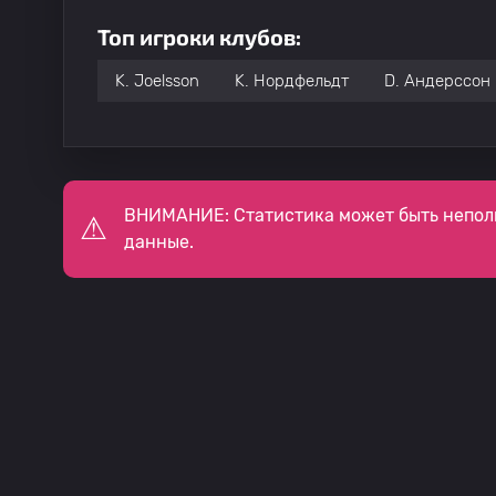
Топ игроки клубов:
K. Joelsson
K. Нордфельдт
D. Андерссон
ВНИМАНИЕ: Статистика может быть непол
данные.