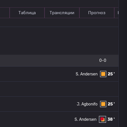
Таблица
Трансляции
Прогноз
Ком
0-0
S. Andersen
25 '
J. Agbonifo
25 '
S. Andersen
38 '