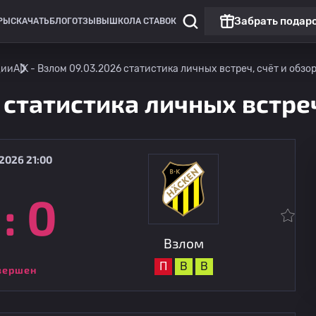
Забрать подар
РЫ
СКАЧАТЬ
БЛОГ
ОТЗЫВЫ
ШКОЛА СТАВОК
ции
AIK - Взлом 09.03.2026 статистика личных встреч, счёт и обзо
6 статистика личных встреч
2026 21:00
:
0
Чемпионат Швеции: Аллсвенскан
Хаммарбю
09.08
15:00
Взлом
Взлом
П
В
В
вершен