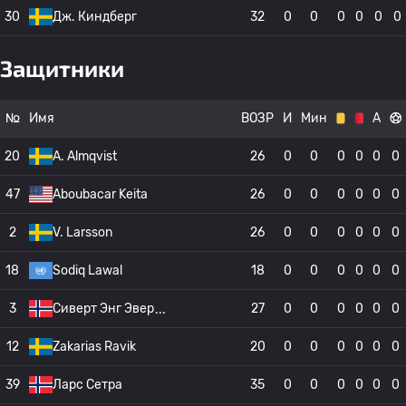
30
Дж. Киндберг
32
0
0
0
0
0
0
Защитники
№
Имя
ВОЗР
И
Мин
А
20
A. Almqvist
26
0
0
0
0
0
0
47
Aboubacar Keita
26
0
0
0
0
0
0
2
V. Larsson
26
0
0
0
0
0
0
18
Sodiq Lawal
18
0
0
0
0
0
0
3
Сиверт Энг Эвер
27
0
0
0
0
0
0
12
Zakarias Ravik
20
0
0
0
0
0
0
39
Ларс Сетра
35
0
0
0
0
0
0