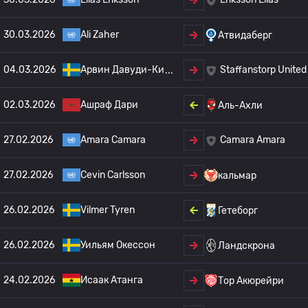
30.03.2026
Ali Zaher
Атвидаберг
04.03.2026
Арвин Давуди-Ки
Staffanstorp United
02.03.2026
Ашраф Дари
Аль-Ахли
27.02.2026
Amara Camara
Camara Amara
27.02.2026
Cevin Carlsson
кальмар
26.02.2026
Vilmer Tyren
Гетеборг
26.02.2026
Уильям Окессон
Ландскрона
24.02.2026
Исаак Атанга
Тор Акюрейри