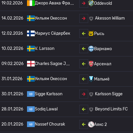
19.02.2026
Джоро Авака Фра
Oddevold
14.02.2026
Уильям Окессон
Akesson William
12.02.2026
Мариус Сёдербек
Рысь
10.02.2026
V. Larsson
Варнамо
09.02.2026
Charles Sagoe J
Арсенал
31.01.2026
Уильям Окессон
Мальмё
30.01.2026
Sigge Karlsson
Karlsson Sigge
28.01.2026
Sodiq Lawal
Beyond Limits FC
20.01.2026
Nassef Chourak
Аякс 2