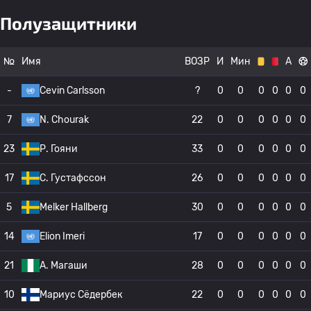
Полузащитники
№
Имя
ВОЗР
И
Мин
А
-
Cevin Carlsson
?
0
0
0
0
0
0
7
N. Chourak
22
0
0
0
0
0
0
23
Р. Гояни
33
0
0
0
0
0
0
17
C. Густафссон
26
0
0
0
0
0
0
5
Melker Hallberg
30
0
0
0
0
0
0
14
Elion Imeri
17
0
0
0
0
0
0
21
А. Магаши
28
0
0
0
0
0
0
10
Мариус Сёдербек
22
0
0
0
0
0
0