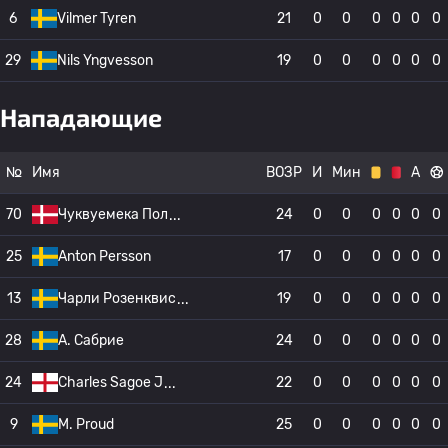
6
Vilmer Tyren
21
0
0
0
0
0
0
29
Nils Yngvesson
19
0
0
0
0
0
0
Нападающие
№
Имя
ВОЗР
И
Мин
А
70
Чуквуемека Пол
24
0
0
0
0
0
0
25
Anton Persson
17
0
0
0
0
0
0
13
Чарли Розенквис
19
0
0
0
0
0
0
28
А. Сабрие
24
0
0
0
0
0
0
24
Charles Sagoe J
22
0
0
0
0
0
0
9
M. Proud
25
0
0
0
0
0
0