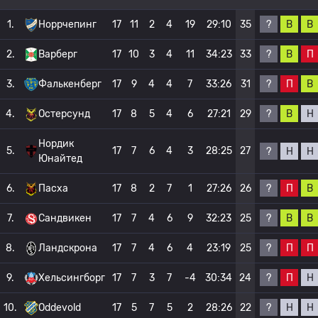
?
В
В
1.
Норрчепинг
17
11
2
4
19
29:10
35
?
В
П
2.
Варберг
17
10
3
4
11
34:23
33
?
П
В
3.
Фалькенберг
17
9
4
4
7
33:26
31
?
В
Н
4.
Остерсунд
17
8
5
4
6
27:21
29
Нордик
5.
17
7
6
4
3
28:25
27
?
Н
Н
Юнайтед
?
П
В
6.
Пасха
17
8
2
7
1
27:26
26
?
В
В
7.
Сандвикен
17
7
4
6
9
32:23
25
?
П
П
8.
Ландскрона
17
7
4
6
4
23:19
25
?
П
Н
9.
Хельсингборг
17
7
3
7
-4
30:34
24
?
Н
Н
10.
Oddevold
17
5
7
5
2
28:26
22