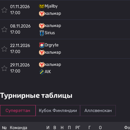
Mjallby
01.11.2026
17:00
кальмар
кальмар
08.11.2026
17:00
Sirius
Orgryte
22.11.2026
17:00
кальмар
кальмар
29.11.2026
17:00
AIK
Турнирные таблицы
Суперэттан
Кубок Финляндии
Аллсвенскан
№
Команда
И
В
Н
П
РГ
Г
О
Фо