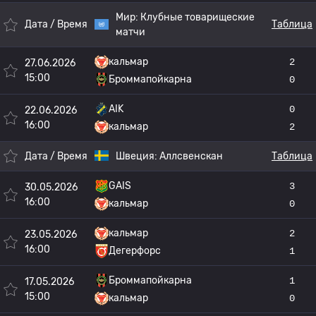
Мир:
Клубные товарищеские
Дата / Время
Таблица
матчи
кальмар
2
27.06.2026
15:00
Броммапойкарна
0
AIK
0
22.06.2026
16:00
кальмар
2
Дата / Время
Швеция:
Аллсвенскан
Таблица
GAIS
3
30.05.2026
16:00
кальмар
0
кальмар
2
23.05.2026
16:00
Дегерфорс
1
Броммапойкарна
1
17.05.2026
15:00
кальмар
0