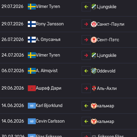
29.07.2026
Vilmer Tyren
Ljungskile
29.07.2026
Rony Jansson
Санкт-Паули
26.07.2026
A. Олусанья
Сент-Пэтс
24.07.2026
Vilmer Tyren
Ljungskile
06.07.2026
A. Almqvist
Oddevold
29.06.2026
Ашраф Дари
Аль-Ахли
14.06.2026
Karl Bjorklund
кальмар
14.06.2026
Cevin Carlsson
кальмар
30.03.2026
Elias Eriksson
Eriksson Elias