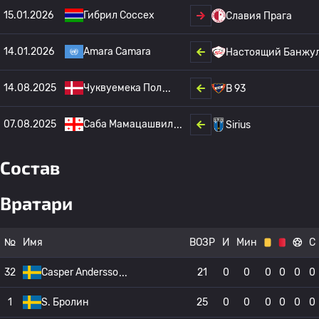
15.01.2026
Гибрил Соссех
Славия Прага
14.01.2026
Amara Camara
Настоящий Банжу
14.08.2025
Чуквуемека Пол
B 93
07.08.2025
Саба Мамацашвил
Sirius
Состав
Вратари
№
Имя
ВОЗР
И
Мин
С
32
Casper Andersso
21
0
0
0
0
0
0
1
S. Бролин
25
0
0
0
0
0
0