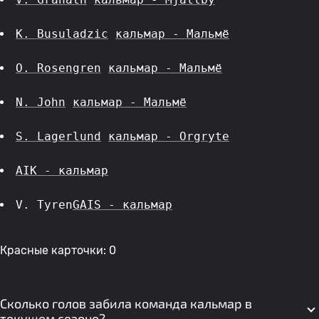
K. Busuladzic
кальмар - Мальмё
O. Rosengren
кальмар - Мальмё
N. John
кальмар - Мальмё
S. Lagerlund
кальмар - Orgryte
AIK - кальмар
V. Tyren
GAIS - кальмар
Красные карточки: 0
Сколько голов забила команда кальмар в
текущем сезоне?