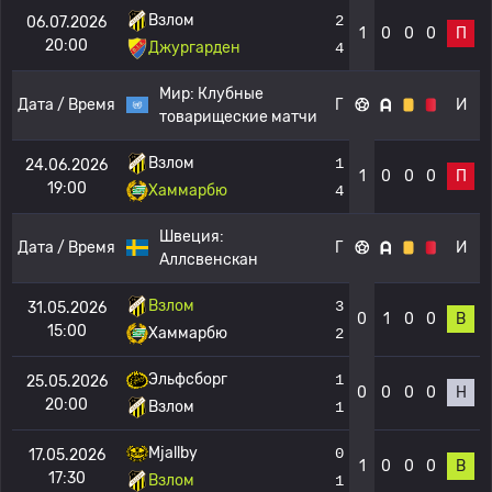
Взлом
2
06.07.2026
1
0
0
0
П
20:00
Джургарден
4
Мир:
Клубные
Дата / Время
Г
И
товарищеские матчи
Взлом
1
24.06.2026
1
0
0
0
П
19:00
Хаммарбю
4
Швеция:
Дата / Время
Г
И
Аллсвенскан
Взлом
3
31.05.2026
0
1
0
0
В
15:00
Хаммарбю
2
Эльфсборг
1
25.05.2026
0
0
0
0
Н
20:00
Взлом
1
Mjallby
0
17.05.2026
1
0
0
0
В
17:30
Взлом
1