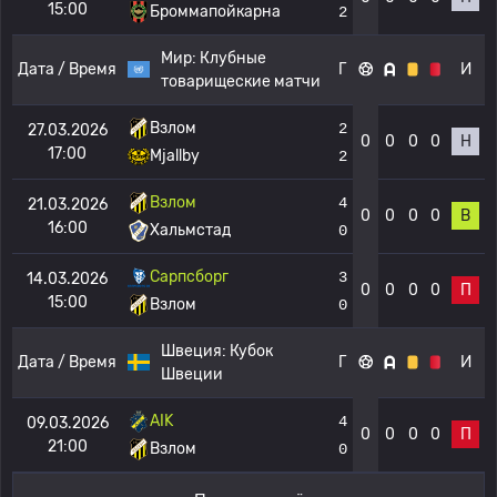
15:00
Броммапойкарна
2
Мир:
Клубные
Дата / Время
Г
И
товарищеские матчи
Взлом
2
27.03.2026
0
0
0
0
Н
17:00
Mjallby
2
Взлом
4
21.03.2026
0
0
0
0
В
16:00
Хальмстад
0
Сарпсборг
3
14.03.2026
0
0
0
0
П
15:00
Взлом
0
Швеция:
Кубок
Дата / Время
Г
И
Швеции
AIK
4
09.03.2026
0
0
0
0
П
21:00
Взлом
0