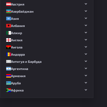
Австрия
Азербайджан
Азия
Албания
Алжир
Англия
Ангола
Андорра
Антигуа и Барбуда
Аргентина
Армения
Аруба
Африка