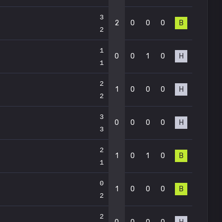
3
2
0
0
0
В
2
1
0
0
1
0
Н
1
2
1
0
0
0
Н
2
3
0
0
0
0
Н
3
2
1
0
1
0
В
1
0
1
0
0
0
В
2
2