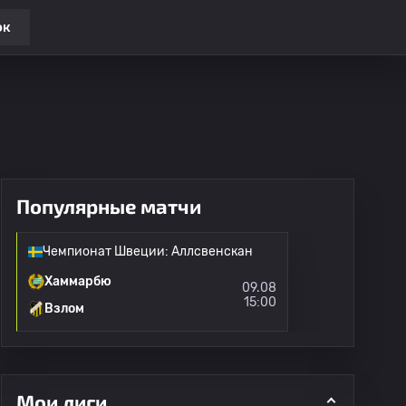
ок
Популярные матчи
Чемпионат Швеции: Аллсвенскан
Хаммарбю
09.08
15:00
Взлом
Мои лиги