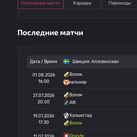
Последние матчи
Карьера
Переходы
Последние матчи
Дата / Время
Швеция:
Аллсвенскан
Взлом
01.08.2026
16:00
кальмар
Взлом
27.07.2026
20:00
AIK
Хальмстад
19.07.2026
17:30
Взлом
Orgryte
11.07.2026