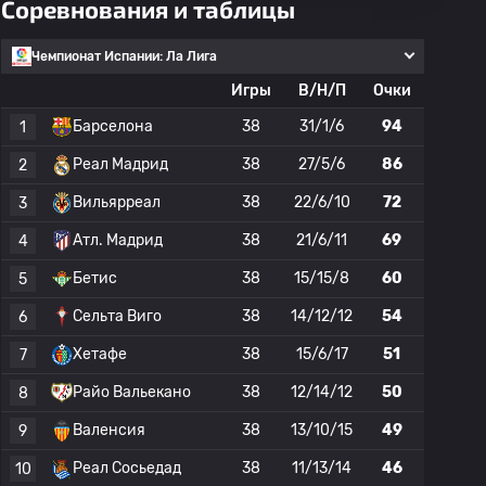
Соревнования и таблицы
Чемпионат Испании: Ла Лига
Игры
В/Н/П
Очки
Барселона
38
31/1/6
94
1
Реал Мадрид
38
27/5/6
86
2
Вильярреал
38
22/6/10
72
3
Атл. Мадрид
38
21/6/11
69
4
Бетис
38
15/15/8
60
5
Сельта Виго
38
14/12/12
54
6
Хетафе
38
15/6/17
51
7
Райо Вальекано
38
12/14/12
50
8
Валенсия
38
13/10/15
49
9
Реал Сосьедад
38
11/13/14
46
10