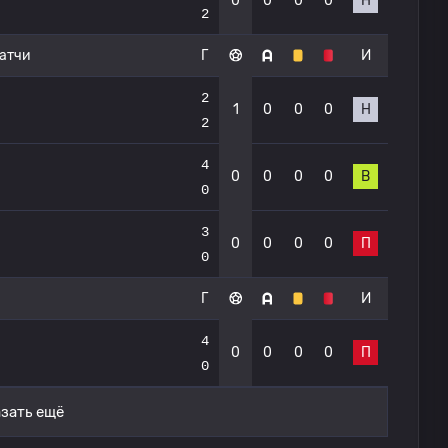
0
0
0
0
Н
2
атчи
Г
И
2
1
0
0
0
Н
2
4
0
0
0
0
В
0
3
0
0
0
0
П
0
Г
И
4
0
0
0
0
П
0
зать ещё