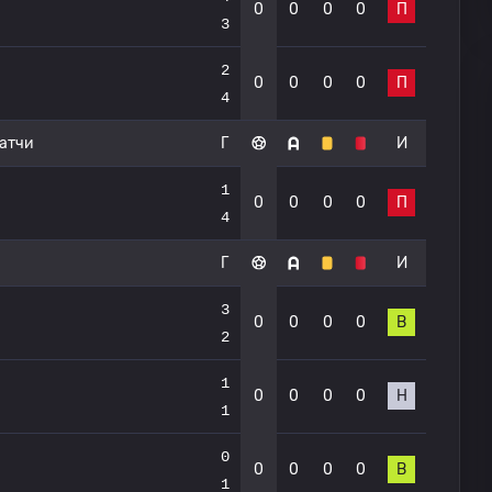
0
0
0
0
П
3
2
0
0
0
0
П
4
атчи
Г
И
1
0
0
0
0
П
4
Г
И
3
0
0
0
0
В
2
1
0
0
0
0
Н
1
0
0
0
0
0
В
1