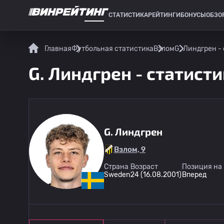
СТАТИСТИКА
РЕЙТИНГИ
БОНУСЫ
ОБЗО
СПОРТИВНАЯ СТАТИСТИКА
Главная
Футбольная статистика
Взлом
G. Линдгрен -
G. Линдгрен - статисти
G. Линдгрен
Взлом, 9
Страна
Возраст
Позиция на
Sweden
24 (16.08.2001)
Вперед