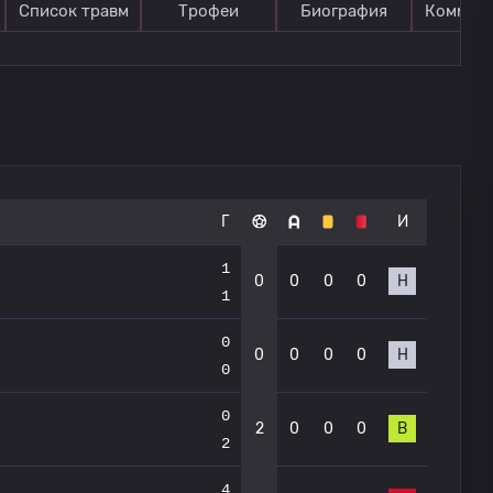
Список травм
Трофеи
Биография
Коммен
Г
И
1
0
0
0
0
Н
1
0
0
0
0
0
Н
0
0
2
0
0
0
В
2
4