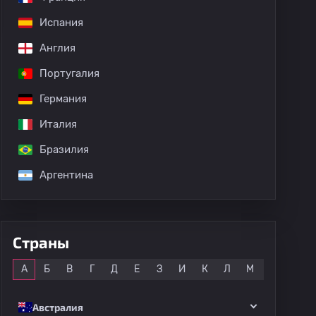
Испания
Англия
Португалия
Германия
Италия
Бразилия
Аргентина
Страны
Все
А
Б
В
Г
Д
Е
З
И
К
Л
М
Н
О
Австралия