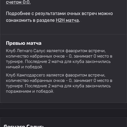
счетом 0:0.
Подробнее с результатами очных встреч можно
ознакомить в разделе
H2H матча
.
Превью матча
Клуб Легнаго Салус является фаворитом встречи,
количество набранных очков - 0, занимает 0 место в
турнире. Последние 2 матча для клуба закончились
ничьей и победой.
Клуб Камподарсего является фаворитом встречи,
количество набранных очков - 0, занимает 0 место в
турнире. Последние 2 матча для клуба закончились
поражением и победой.
Легнаго Салус: