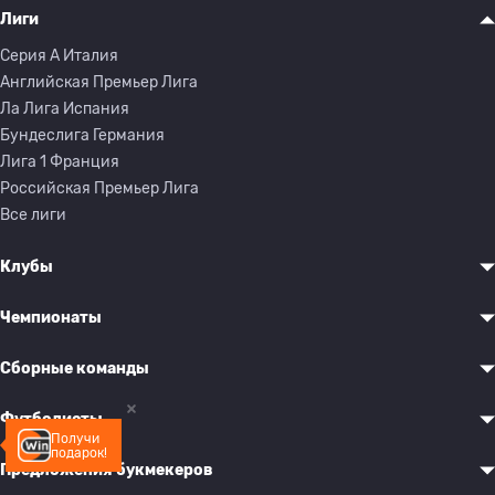
Лиги
Серия A Италия
Английская Премьер Лига
Ла Лига Испания
Бундеслига Германия
Лига 1 Франция
Российская Премьер Лига
Все лиги
Клубы
Чемпионаты
Сборные команды
Футболисты
Получи
подарок!
Предложения букмекеров