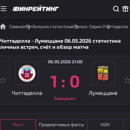
Главная
Футбольная статистика
Италия: Серия C
Читтаделла 
Читтаделла - Лумеццане 06.05.2026 статистика
личных встреч, счёт и обзор матча
06.05.2026 21:00
1
:
0
Читтаделла
Лумеццане
Завершен
Матч
Предматчевые факты
Н2Н