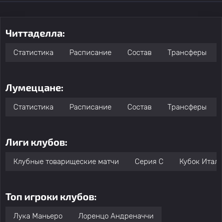
Читтаделла:
Статистика
Расписание
Состав
Трансферы
Лумеццане:
Статистика
Расписание
Состав
Трансферы
Лиги клубов:
Клубные товарищеские матчи
Серия C
Кубок Итали
Топ игроки клубов:
Лука Маньеро
Лоренцо Андреначчи