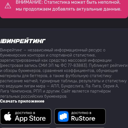
ВНИМАНИЕ: Статистика может быть неполной,
мы продолжаем добавлять актуальные данные.
Винрейтинг — независимый информационный ресурс о
букмекерских конторах и спортивной статистике,
зарегистрированный как средство массовой информации
(реестровая запись СМИ ЭЛ № ФС 77-83883). Публикует рейтинги
и обзоры букмекеров, сравнения коэффициентов, обучающие
материалы для беттеров, а также футбольную статистику:
расписание матчей, турнирные таблицы, результаты и статистику
по ведущим лигам мира — АПЛ, Бундеслига, Ла Лига, Серия А,
Лига Чемпионов, РПЛ и другим. Сайт является партнёром
легальных российских букмекеров.
Скачать приложение