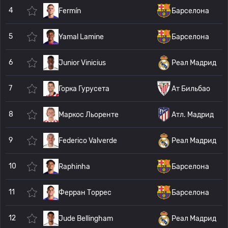
4
Fermín
Барселона
5
Yamal Lamine
Барселона
6
Junior Vinicius
Реал Мадрид
7
Горка Гурусета
Ат Бильбао
8
Маркос Льоренте
Атл. Мадрид
9
Federico Valverde
Реал Мадрид
10
Raphinha
Барселона
11
Ферран Торрес
Барселона
12
Jude Bellingham
Реал Мадрид