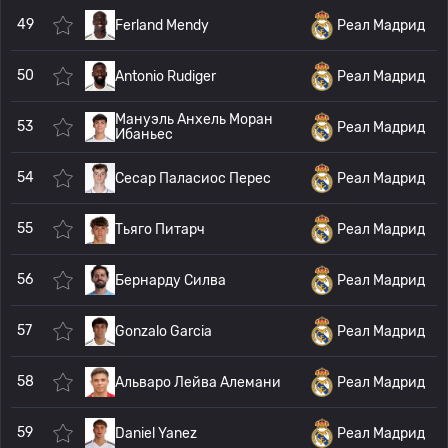
49
Ferland Mendy
Реал Мадрид
50
Antonio Rudiger
Реал Мадрид
Мануэль Анхель Моран
53
Реал Мадрид
Ибаньес
54
Сесар Паласиос Перес
Реал Мадрид
55
Тьяго Питарч
Реал Мадрид
56
Бернарду Силва
Реал Мадрид
57
Gonzalo Garcia
Реал Мадрид
58
Альваро Лейва Алемани
Реал Мадрид
59
Daniel Yanez
Реал Мадрид