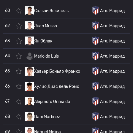
60
Сальви Эскивель
Атл. Мадрид
62
Juan Musso
Атл. Мадрид
63
Ян Облак
Атл. Мадрид
64
Mario de Luis
Атл. Мадрид
65
Хавьер Боньяр Франко
Атл. Мадрид
66
Хулио Диас дель Ромо
Атл. Мадрид
67
Alejandro Grimaldo
Атл. Мадрид
68
Dani Martinez
Атл. Мадрид
69
Nahuel Molina
Атл. Мадрид