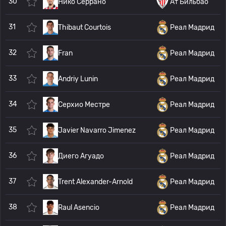
30
Нико Серрано
Ат Бильбао
31
Thibaut Courtois
Реал Мадрид
32
Fran
Реал Мадрид
33
Andriy Lunin
Реал Мадрид
34
Серхио Местре
Реал Мадрид
35
Javier Navarro Jimenez
Реал Мадрид
36
Диего Агуадо
Реал Мадрид
37
Trent Alexander-Arnold
Реал Мадрид
38
Raul Asencio
Реал Мадрид