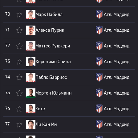
70
Марк Пабилл
Атл. Мадрид
71
Алекса Пурик
Атл. Мадрид
72
Маттео Руджери
Атл. Мадрид
73
Херонимо Спина
Атл. Мадрид
74
Пабло Барриос
Атл. Мадрид
75
Мортен Юльманн
Атл. Мадрид
76
Koke
Атл. Мадрид
77
Ли Кан Ин
Атл. Мадрид