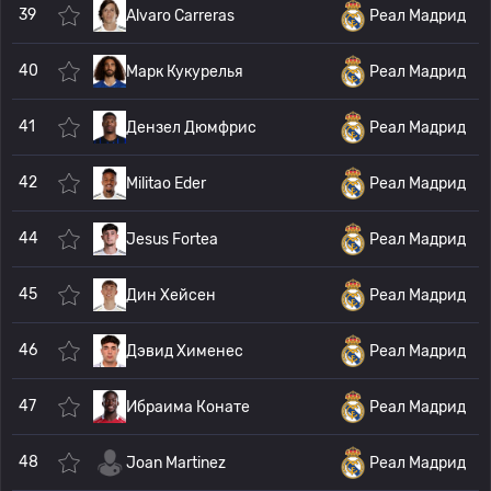
39
Alvaro Carreras
Реал Мадрид
40
Марк Кукурелья
Реал Мадрид
41
Дензел Дюмфрис
Реал Мадрид
42
Militao Eder
Реал Мадрид
44
Jesus Fortea
Реал Мадрид
45
Дин Хейсен
Реал Мадрид
46
Дэвид Хименес
Реал Мадрид
47
Ибраима Конате
Реал Мадрид
48
Joan Martinez
Реал Мадрид