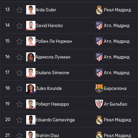
13
Arda Guler
Реал Мадрид
14
David Hancko
Атл. Мадрид
15
Робен Ле Норман
Атл. Мадрид
16
Адемола Лукман
Атл. Мадрид
17
Giuliano Simeone
Атл. Мадрид
18
Jules Kounde
Барселона
19
Роберт Наварро
Ат Бильбао
20
Eduardo Camavinga
Реал Мадрид
21
Brahim Diaz
Реал Мадрид