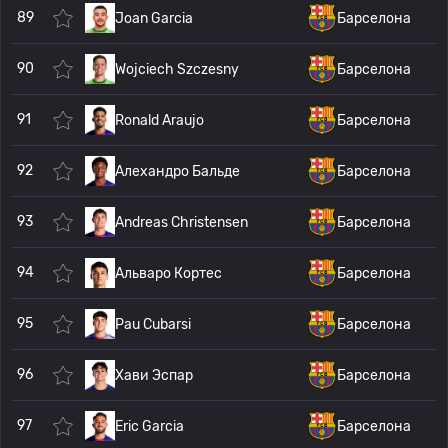
89
Joan Garcia
Барселона
90
Wojciech Szczesny
Барселона
91
Ronald Araujo
Барселона
92
Алехандро Бальде
Барселона
93
Andreas Christensen
Барселона
94
Альваро Кортес
Барселона
95
Pau Cubarsi
Барселона
96
Хави Эспар
Барселона
97
Eric Garcia
Барселона