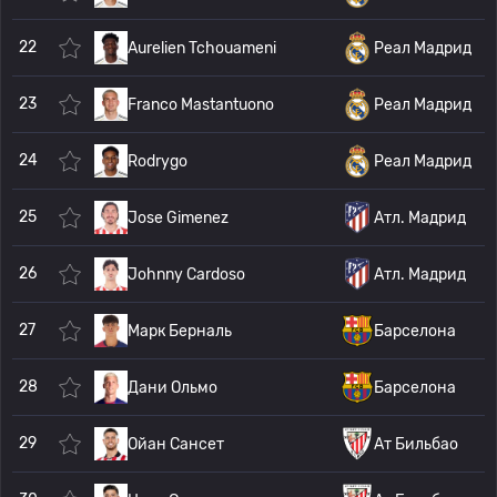
22
Aurelien Tchouameni
Реал Мадрид
23
Franco Mastantuono
Реал Мадрид
24
Rodrygo
Реал Мадрид
25
Jose Gimenez
Атл. Мадрид
26
Johnny Cardoso
Атл. Мадрид
27
Марк Берналь
Барселона
28
Дани Ольмо
Барселона
29
Ойан Сансет
Ат Бильбао