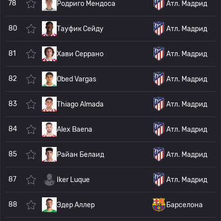
78
Родриго Мендоса
Атл. Мадрид
80
Тауфик Сейду
Атл. Мадрид
81
Хави Серрано
Атл. Мадрид
82
Obed Vargas
Атл. Мадрид
83
Thiago Almada
Атл. Мадрид
84
Alex Baena
Атл. Мадрид
85
Райан Белаид
Атл. Мадрид
87
Iker Luque
Атл. Мадрид
88
Эдер Аллер
Барселона