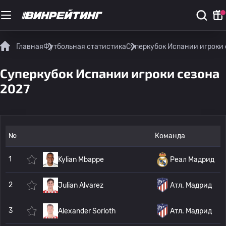
Главная
Футбольная статистика
Суперкубок Испании игроки 
Суперкубок Испании игроки сезона
2027
№
Команда
1
Kylian Mbappe
Реал Мадрид
2
Julian Alvarez
Атл. Мадрид
3
Alexander Sorloth
Атл. Мадрид