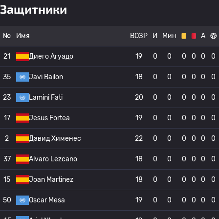
Защитники
№
Имя
ВОЗР
И
Мин
А
21
Диего Агуадо
19
0
0
0
0
0
0
35
Javi Bailon
18
0
0
0
0
0
0
23
Lamini Fati
20
0
0
0
0
0
0
17
Jesus Fortea
19
0
0
0
0
0
0
2
Дэвид Хименес
22
0
0
0
0
0
0
37
Alvaro Lezcano
18
0
0
0
0
0
0
15
Joan Martinez
18
0
0
0
0
0
0
50
Oscar Mesa
19
0
0
0
0
0
0