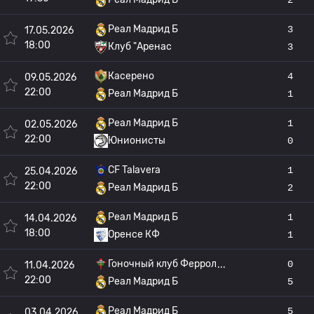
Реал Мадрид Б
3
17.05.2026
18:00
Клуб "Аренас
3
Касерено
4
09.05.2026
22:00
Реал Мадрид Б
1
Реал Мадрид Б
1
02.05.2026
22:00
Юнионисты
0
CF Talavera
1
25.04.2026
22:00
Реал Мадрид Б
2
Реал Мадрид Б
1
14.04.2026
18:00
Оренсе КФ
1
Гоночный клуб Феррол
0
11.04.2026
22:00
Реал Мадрид Б
5
Реал Мадрид Б
5
03.04.2026