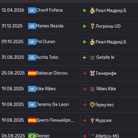
12.04.2026
Cherif Fofana
Реал Мадрид Б
31.12.2025
Manex Rezola
Логроны UD
09.10.2025
Pol Duran
Реал Мадрид Б
31.08.2025
Achta Toko
Getafe W
25.08.2025
Babacar Diocou
Тенерифе
19.08.2025
Kike Ribes
Ribes Kike
19.08.2025
Jeremy De Leon
Геркулес
19.08.2025
Диего Пиньейро
Мурсия
06.08.2025
Reinier
Atletico-MG