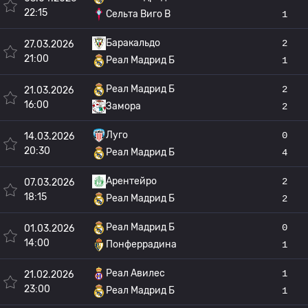
22:15
Сельта Виго B
1
Баракальдо
2
27.03.2026
21:00
Реал Мадрид Б
1
Реал Мадрид Б
2
21.03.2026
16:00
Замора
2
Луго
0
14.03.2026
20:30
Реал Мадрид Б
4
Арентейро
2
07.03.2026
18:15
Реал Мадрид Б
2
Реал Мадрид Б
0
01.03.2026
14:00
Понферрадина
1
Реал Авилес
1
21.02.2026
23:00
Реал Мадрид Б
1