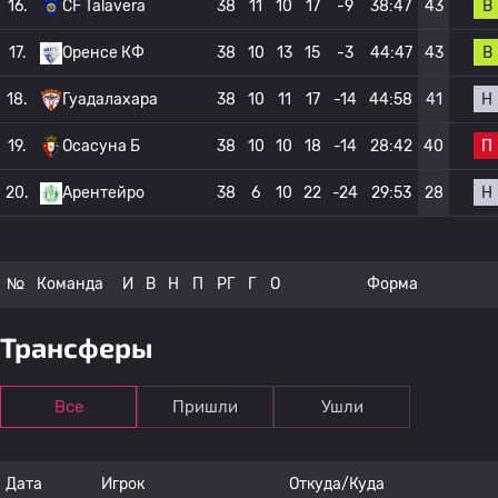
В
16.
CF Talavera
38
11
10
17
-9
38:47
43
В
17.
Оренсе КФ
38
10
13
15
-3
44:47
43
Н
18.
Гуадалахара
38
10
11
17
-14
44:58
41
П
19.
Осасуна Б
38
10
10
18
-14
28:42
40
Н
20.
Арентейро
38
6
10
22
-24
29:53
28
№
Команда
И
В
Н
П
РГ
Г
О
Форма
Трансферы
Все
Пришли
Ушли
Дата
Игрок
Откуда/Куда