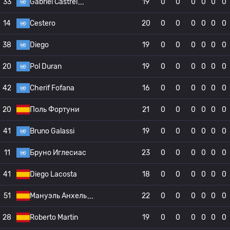
33
Gabriel Castrel
19
0
0
0
0
0
0
14
Cestero
20
0
0
0
0
0
0
38
Diego
19
0
0
0
0
0
0
20
Pol Duran
19
0
0
0
0
0
0
42
Cherif Fofana
16
0
0
0
0
0
0
20
Поль Фортуни
21
0
0
0
0
0
0
41
Bruno Galassi
19
0
0
0
0
0
0
11
Бруно Иглесиас
23
0
0
0
0
0
0
41
Diego Lacosta
18
0
0
0
0
0
0
51
Мануэль Анхель
22
0
0
0
0
0
0
28
Roberto Martin
19
0
0
0
0
0
0