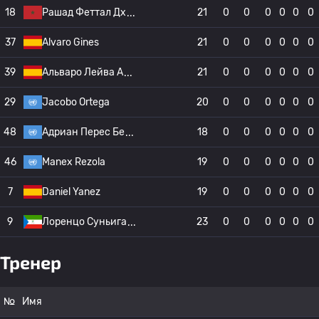
18
Рашад Феттал Дх
21
0
0
0
0
0
0
37
Alvaro Gines
21
0
0
0
0
0
0
39
Альваро Лейва А
21
0
0
0
0
0
0
29
Jacobo Ortega
20
0
0
0
0
0
0
48
Адриан Перес Бе
18
0
0
0
0
0
0
46
Manex Rezola
19
0
0
0
0
0
0
7
Daniel Yanez
19
0
0
0
0
0
0
9
Лоренцо Суньига
23
0
0
0
0
0
0
Тренер
№
Имя