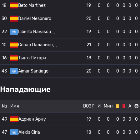
18
Beto Martinez
19
0
0
0
0
0
0
30
Daniel Mesonero
20
0
0
0
0
0
0
32
Liberto Navascu
19
0
0
0
0
0
0
10
Сесар Паласиос
21
0
0
0
0
0
0
16
Тьяго Питарч
18
0
0
0
0
0
0
43
Aimar Santiago
20
0
0
0
0
0
0
Нападающие
№
Имя
ВОЗР
И
Мин
А
49
Адриан Арну
19
0
0
0
0
0
0
47
Alexis Ciria
18
0
0
0
0
0
0