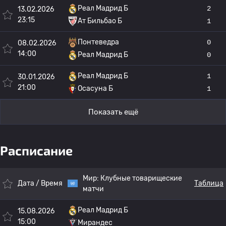
Реал Мадрид Б
2
13.02.2026
23:15
Ат Бильбао Б
1
Понтеведра
0
08.02.2026
14:00
Реал Мадрид Б
0
Реал Мадрид Б
1
30.01.2026
21:00
Осасуна Б
1
Показать ещё
Расписание
Мир:
Клубные товарищеские
Дата / Время
Таблица
матчи
Реал Мадрид Б
15.08.2026
15:00
Мирандес