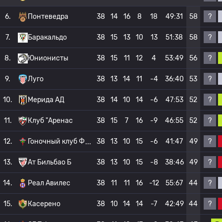
?
6.
Понтеведра
38
14
16
8
18
49:31
58
?
7.
Баракальдо
38
15
13
10
13
51:38
58
?
8.
Юнионисты
38
15
11
12
4
53:49
56
?
9.
Луго
38
13
14
11
-4
36:40
53
?
10.
Мерида АД
38
14
10
14
-6
47:53
52
?
11.
Клуб "Аренас
38
15
7
16
-9
46:55
52
?
12.
Гоночный клуб Ф
38
13
10
15
-6
41:47
49
?
13.
Ат Бильбао Б
38
13
10
15
-8
38:46
49
?
14.
Реал Авилес
38
11
11
16
-12
55:67
44
?
15.
Касерено
38
10
14
14
-7
42:49
44