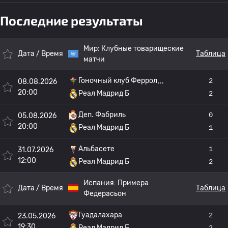
Последние результаты
Мир:
Клубные товарищеские
Дата / Время
Таблица
матчи
Гоночный клуб Феррол
2
08.08.2026
20:00
Реал Мадрид Б
2
Деп. Фабриль
0
05.08.2026
20:00
Реал Мадрид Б
1
Альбасете
1
31.07.2026
12:00
Реал Мадрид Б
2
Испания:
Примера
Дата / Время
Таблица
Федерасьон
Гуадалахара
2
23.05.2026
19:30
Реал Мадрид Б
2