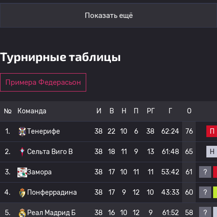
Показать ещё
Турнирные таблицы
Примера Федерасьон
№
Команда
И
В
Н
П
РГ
Г
О
П
1.
Тенерифе
38
22
10
6
38
62:24
76
Н
2.
Сельта Виго B
38
18
11
9
13
61:48
65
?
3.
Замора
38
17
10
11
11
53:42
61
?
4.
Понферрадина
38
17
9
12
10
43:33
60
?
5.
Реал Мадрид Б
38
16
10
12
9
61:52
58