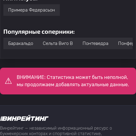
Примера Федерасьон
Популярные соперники:
Баракальдо
Сельта Виго B
Понтеведра
Понфер
ВНИМАНИЕ: Статистика может быть неполной,
мы продолжаем добавлять актуальные данные.
Винрейтинг — независимый информационный ресурс о
букмекерских конторах и спортивной статистике,