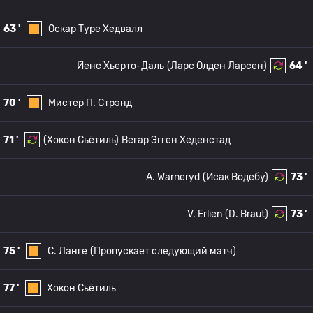
63 '
Оскар Туре Хедвалл
Йенс Хьерто-Даль
(Ларс Олден Ларсен)
64 '
70 '
Мистер П. Стрэнд
71 '
(Хокон Сьётиль)
Вегар Эгген Хеденстад
A. Warneryd
(Исак Водебу)
73 '
V. Erlien
(D. Braut)
73 '
75 '
C. Ланге
(Пропускает следующий матч)
77 '
Хокон Сьётиль