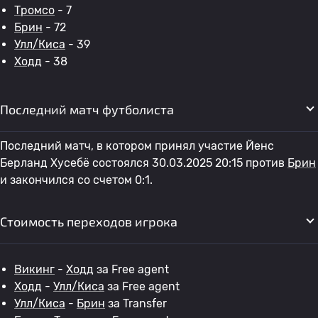
Тромсо
- 7
Брин
- 72
Улл/Киса
- 39
Ходд
- 38
Последний матч футболиста
Последний матч, в котором принял участие Йенс
Берланд Хусебё состоялся 30.03.2025 20:15 против
Брин
и закончился со счетом 0:1.
Стоимость переходов игрока
Викинг
-
Ходд
за Free agent
Ходд
-
Улл/Киса
за Free agent
Улл/Киса
-
Брин
за Transfer