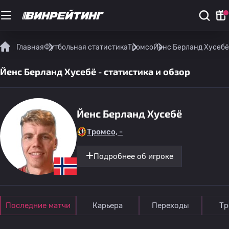
Главная
Футбольная статистика
Тромсо
Йенс Берланд Хусебё 
Йенс Берланд Хусебё - статистика и обзор
Йенс Берланд Хусебё
Тромсо, -
Подробнее об игроке
Последние матчи
Карьера
Переходы
Тр