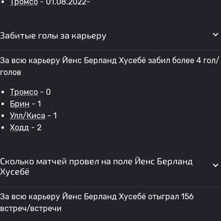
Тромсо
- 01.08.2022-
Забитые голы за карьеру
За всю карьеру Йенс Берланд Хусебё забил более 4 гол/
голов
Тромсо
- 0
Брин
- 1
Улл/Киса
- 1
Ходд
- 2
Сколько матчей провел на поле Йенс Берланд
Хусебё
За всю карьеру Йенс Берланд Хусебё отыграл 156
встреч/встречи