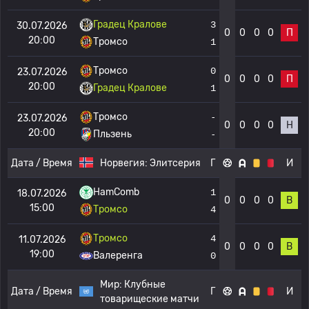
Градец Кралове
3
30.07.2026
0
0
0
0
П
20:00
Тромсо
1
Тромсо
0
23.07.2026
0
0
0
0
П
20:00
Градец Кралове
1
Тромсо
-
23.07.2026
0
0
0
0
Н
20:00
Пльзень
-
Дата / Время
Норвегия:
Элитсерия
Г
И
HamComb
1
18.07.2026
0
0
0
0
В
15:00
Тромсо
4
Тромсо
4
11.07.2026
0
0
0
0
В
19:00
Валеренга
0
Мир:
Клубные
Дата / Время
Г
И
товарищеские матчи