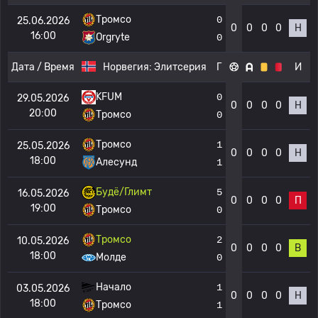
Тромсо
0
25.06.2026
0
0
0
0
Н
16:00
Orgryte
0
Дата / Время
Норвегия:
Элитсерия
Г
И
KFUM
0
29.05.2026
0
0
0
0
Н
20:00
Тромсо
0
Тромсо
1
25.05.2026
0
0
0
0
Н
18:00
Алесунд
1
Будё/Глимт
5
16.05.2026
0
0
0
0
П
19:00
Тромсо
0
Тромсо
2
10.05.2026
0
0
0
0
В
18:00
Молде
0
Начало
1
03.05.2026
0
0
0
0
Н
18:00
Тромсо
1