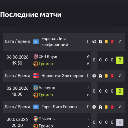
Последние матчи
Европа:
Лига
Дата / Время
Г
И
конференций
CFR Клуж
0
06.08.2026
0
0
0
0
В
19:30
Тромсо
5
Дата / Время
Норвегия:
Элитсерия
Г
И
Алесунд
2
02.08.2026
0
0
0
0
В
18:00
Тромсо
6
Дата / Время
Евро:
Лига Европы
Г
И
Пльзень
-
30.07.2026
0
0
0
0
Н
20:00
Тромсо
-