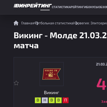
СТАТИСТИКА
РЕЙТИНГИ
БОНУСЫ
ОБЗО
СПОРТИВНАЯ СТАТИСТИКА
Главная
Футбольная статистика
Норвегия: Элитсери
Викинг - Молде 21.03.
матча
21.03.
4
Викинг
В
Н
В
В
П
За