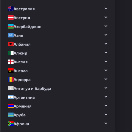
Австралия
Австрия
Азербайджан
Азия
Албания
Алжир
Англия
Ангола
Андорра
Антигуа и Барбуда
Аргентина
Армения
Аруба
Африка