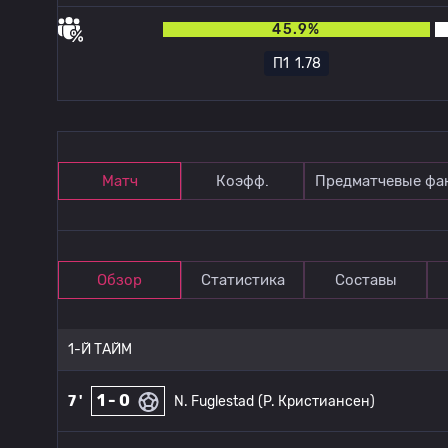
45.9%
П1
1.78
Матч
Коэфф.
Предматчевые фа
Обзор
Статистика
Составы
1-Й ТАЙМ
1 - 0
7 '
N. Fuglestad
(P. Кристиансен)