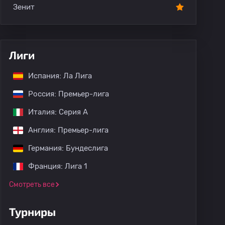
Зенит
Лиги
Испания: Ла Лига
Россия: Премьер-лига
Италия: Серия А
Англия: Премьер-лига
Германия: Бундеслига
Франция: Лига 1
Смотреть все
Турниры