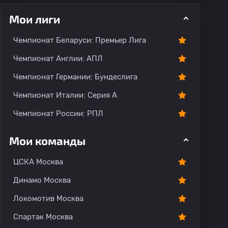
Мои лиги
Чемпионат Беларуси: Премьер Лига
Чемпионат Англии: АПЛ
Чемпионат Германии: Бундеслига
рогноз
Комментарии
Чемпионат Италии: Серия А
Чемпионат России: РПЛ
Мои команды
ЦСКА Москва
Динамо Москва
Локомотив Москва
Спартак Москва