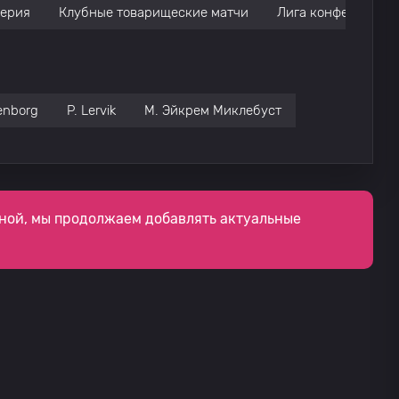
серия
Клубные товарищеские матчи
Лига конференций
enborg
P. Lervik
M. Эйкрем Миклебуст
ной, мы продолжаем добавлять актуальные