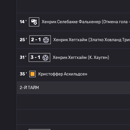
14 '
Хенрик Селебакке Фальхенер
(Отмена гола 
2 - 1
25 '
Хенрик Хеггхайм
(Златко Ховланд Три
3 - 1
31 '
Хенрик Хеггхайм
(K. Хауген)
35 '
Кристоффер Аскильдсен
2-Й ТАЙМ