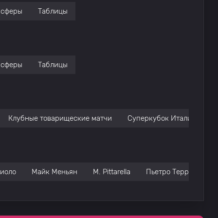
нсферы
Таблицы
нсферы
Таблицы
Клубные товарищеские матчи
Суперкубок Италии
ниоло
Майк Меньян
M. Pittarella
Пьетро Терраччано