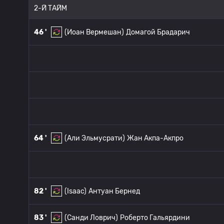
2-Й ТАЙМ
46 '
(Иоан Вермешан)
Домагой Брадарич
64 '
(Али Эльмусрати)
Жан Акпа-Акпро
82 '
(Isaac)
Антуан Бернед
83 '
(Санди Ловрич)
Роберто Гальярдини