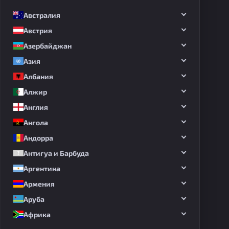
Австралия
Австрия
Азербайджан
Азия
Албания
Алжир
Англия
Ангола
Андорра
Антигуа и Барбуда
Аргентина
Армения
Аруба
Африка