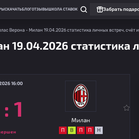
Забрать подар
РЫ
СКАЧАТЬ
БЛОГ
ОТЗЫВЫ
ШКОЛА СТАВОК
лас Верона - Милан 19.04.2026 статистика личных встреч, счёт и
н 19.04.2026 статистика л
2026 16:00
:
1
Клубные товарищеские матчи
Топ матч
Челси
08.08
15:00
Милан
Милан
П
В
П
П
Н
вершен