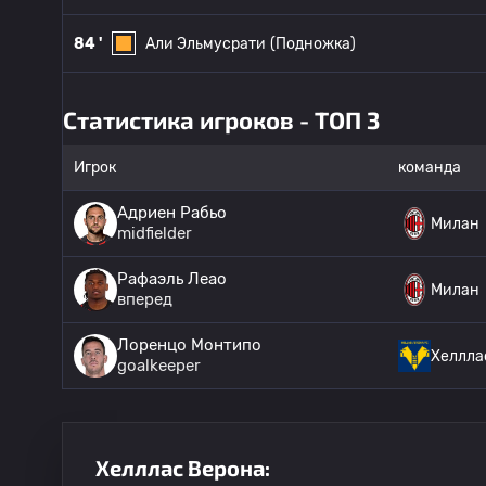
84 '
Али Эльмусрати
(Подножка)
Статистика игроков - ТОП 3
Игрок
команда
Адриен Рабьо
Милан
midfielder
Рафаэль Леао
Милан
вперед
Лоренцо Монтипо
Хеллла
goalkeeper
Хелллас Верона: