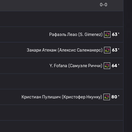
0-0
Рафаэль Леао
(S. Gimenez)
63 '
Закари Атекам
(Алексис Салемакерс)
63 '
Y. Fofana
(Самуэле Риччи)
64 '
Кристиан Пулишич
(Кристофер Нкунку)
80 '