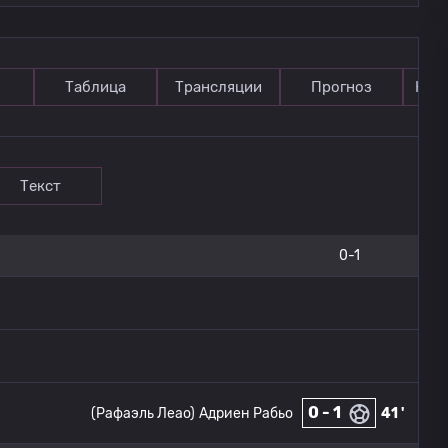
Таблица
Трансляции
Прогноз
Ком
Текст
0-1
0 - 1
(Рафаэль Леао)
Адриен Рабьо
41 '