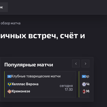
ок
 обзор матча
ичных встреч, счёт и
Популярные матчи
Клубные товарищеские матчи
Клубные товарищеские матч
Хелллас Верона
Челси
сегодня
17:30
Кремонезе
Милан