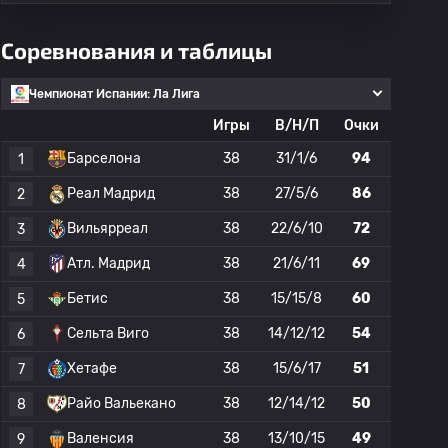
Соревнования и таблицы
Чемпионат Испании: Ла Лига
Игры
В/Н/П
Очки
Барселона
38
31/1/6
94
1
Реал Мадрид
38
27/5/6
86
2
Вильярреал
38
22/6/10
72
3
Атл. Мадрид
38
21/6/11
69
4
Бетис
38
15/15/8
60
5
Сельта Виго
38
14/12/12
54
6
Хетафе
38
15/6/17
51
7
Райо Вальекано
38
12/14/12
50
8
Валенсия
38
13/10/15
49
9