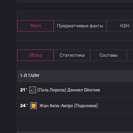
Матч
Предматчевые факты
Н2Н
Обзор
Статистика
Составы
1-Й ТАЙМ
21 '
(Поль Лирола)
Дэниел Ойогоке
24 '
Жан Акпа-Акпро
(Подножка)