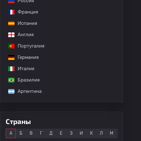
Россия
Франция
Испания
Англия
Португалия
Германия
Италия
Бразилия
Аргентина
Страны
Все
А
Б
В
Г
Д
Е
З
И
К
Л
М
Н
О