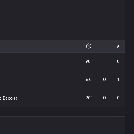
Г
А
90’
1
0
63’
0
1
90’
0
0
с Верона