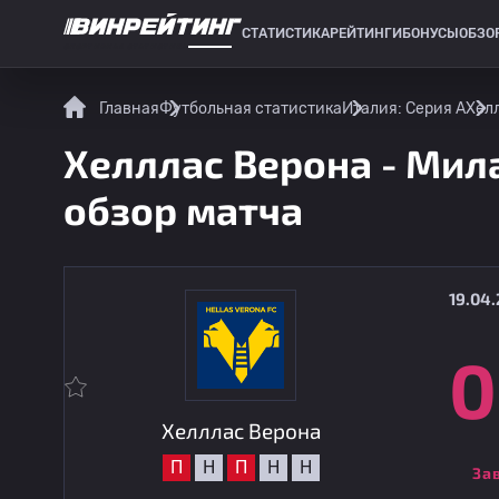
СТАТИСТИКА
РЕЙТИНГИ
БОНУСЫ
ОБЗО
СПОРТИВНАЯ СТАТИСТИКА
Главная
Футбольная статистика
Италия: Серия А
Хелл
Хелллас Верона - Мила
обзор матча
19.04.
0
Хелллас Верона
П
Н
П
Н
Н
За