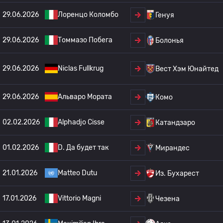
29.06.2026
Лоренцо Коломбо
Генуя
29.06.2026
Томмазо Побега
Болонья
29.06.2026
Niclas Fullkrug
Вест Хэм Юнайтед
29.06.2026
Альваро Мората
Комо
02.02.2026
Alphadjo Cisse
Катандзаро
01.02.2026
D. Да будет так
Мирандес
21.01.2026
Matteo Dutu
Из. Бухарест
17.01.2026
Vittorio Magni
Чезена