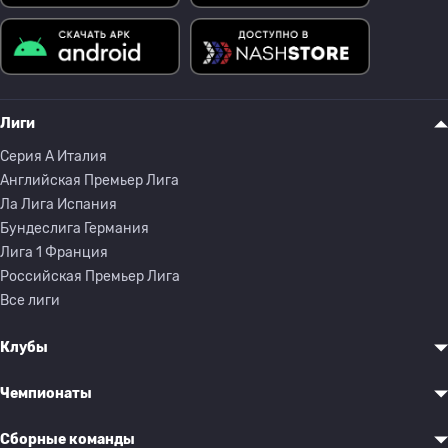
Лиги
Серия A Италия
Английская Премьер Лига
Ла Лига Испания
Бундеслига Германия
Лига 1 Франция
Российская Премьер Лига
Все лиги
Клубы
Чемпионаты
Сборные команды