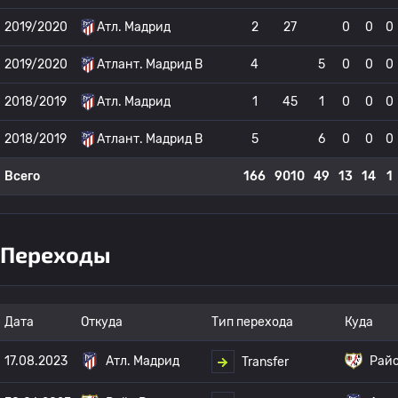
2019/2020
Атл. Мадрид
2
27
0
0
0
2019/2020
Атлант. Мадрид B
4
5
0
0
0
2018/2019
Атл. Мадрид
1
45
1
0
0
0
2018/2019
Атлант. Мадрид B
5
6
0
0
0
Всего
166
9010
49
13
14
1
Переходы
Дата
Откуда
Тип перехода
Куда
17.08.2023
Атл. Мадрид
Райо
Transfer