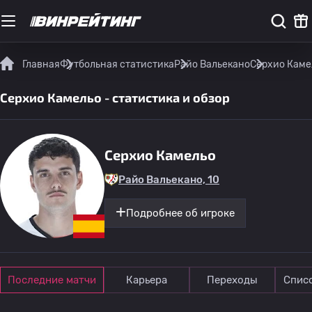
Главная
Футбольная статистика
Райо Вальекано
Серхио Камел
Серхио Камельо - статистика и обзор
Серхио Камельо
Райо Вальекано, 10
Подробнее об игроке
Последние матчи
Карьера
Переходы
Спис