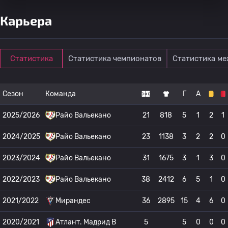
Карьера
Статистика
Статистика чемпионатов
Статистика м
Сезон
Команда
Г
А
2025/2026
Райо Вальекано
21
818
5
1
2
1
2024/2025
Райо Вальекано
23
1138
3
2
2
0
2023/2024
Райо Вальекано
31
1675
3
1
3
0
2022/2023
Райо Вальекано
38
2412
6
5
1
0
2021/2022
Мирандес
36
2895
15
4
6
0
2020/2021
Атлант. Мадрид B
5
5
0
0
0