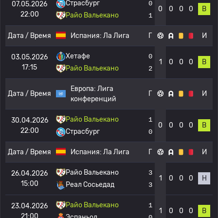
Страсбург
0
07.05.2026
0
0
0
0
В
22:00
Райо Вальекано
1
Дата / Время
Испания:
Ла Лига
Г
И
Хетафе
0
03.05.2026
1
0
0
0
В
17:15
Райо Вальекано
2
Европа:
Лига
Дата / Время
Г
И
конференций
Райо Вальекано
1
30.04.2026
0
0
0
0
В
22:00
Страсбург
0
Дата / Время
Испания:
Ла Лига
Г
И
Райо Вальекано
3
26.04.2026
1
0
0
0
Н
15:00
Реал Сосьедад
3
Райо Вальекано
1
23.04.2026
1
0
0
0
В
21:00
Эспаньол
0