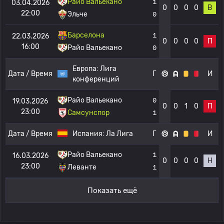
Райо Вальекано
1
03.04.2026
0
0
0
0
В
22:00
Эльче
0
Барселона
1
22.03.2026
0
0
0
0
П
16:00
Райо Вальекано
0
Европа:
Лига
Дата / Время
Г
И
конференций
Райо Вальекано
0
19.03.2026
0
0
1
0
П
23:00
Самсунспор
1
Дата / Время
Испания:
Ла Лига
Г
И
Райо Вальекано
1
16.03.2026
0
0
0
0
Н
23:00
Леванте
1
Показать ещё