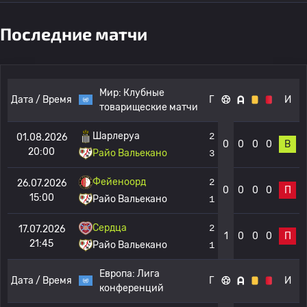
Последние матчи
Мир:
Клубные
Дата / Время
Г
И
товарищеские матчи
Шарлеруа
2
01.08.2026
0
0
0
0
В
20:00
Райо Вальекано
3
Фейеноорд
2
26.07.2026
0
0
0
0
П
15:00
Райо Вальекано
1
Сердца
2
17.07.2026
1
0
0
0
П
21:45
Райо Вальекано
1
Европа:
Лига
Дата / Время
Г
И
конференций