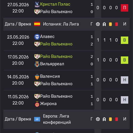
Кристал Пэлас
1
27.05.2026
0
0
0
0
П
22:00
Райо Вальекано
0
Дата / Время
Испания:
Ла Лига
Г
И
Алавес
1
23.05.2026
1
1
1
0
В
22:00
Райо Вальекано
2
Райо Вальекано
2
17.05.2026
1
0
0
0
В
20:00
Вильярреал
0
Валенсия
1
14.05.2026
0
0
0
0
Н
20:00
Райо Вальекано
1
Райо Вальекано
1
11.05.2026
0
0
0
0
Н
22:00
Жирона
1
Европа:
Лига
Дата / Время
Г
И
конференций