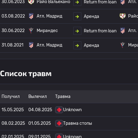
30.06.2023
Райо Вальекано
Атл.
Return from loan
03.08.2022
Атл. Мадрид
Райо
Аренда
30.06.2022
Мирандес
Атл.
Return from loan
31.08.2021
Атл. Мадрид
Мир
Аренда
Список травм
Получил
Вылечил
Травма
15.05.2025
04.08.2025
Unknown
08.02.2025
01.05.2025
Травма стопы
02.01.2025
09.01.2025
Unknown