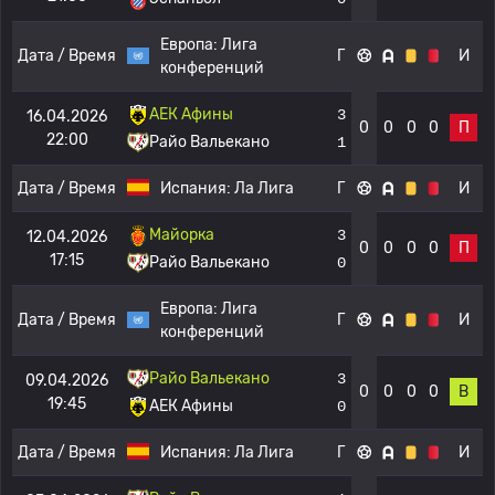
Европа:
Лига
Дата / Время
Г
И
конференций
АЕК Афины
3
16.04.2026
0
0
0
0
П
22:00
Райо Вальекано
1
Дата / Время
Испания:
Ла Лига
Г
И
Майорка
3
12.04.2026
0
0
0
0
П
17:15
Райо Вальекано
0
Европа:
Лига
Дата / Время
Г
И
конференций
Райо Вальекано
3
09.04.2026
0
0
0
0
В
19:45
АЕК Афины
0
Дата / Время
Испания:
Ла Лига
Г
И