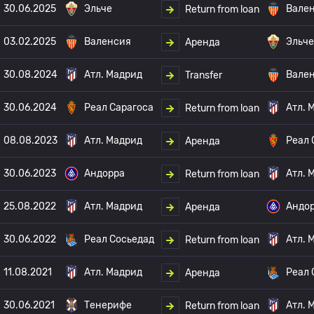
30.06.2025
Эльче
Вале
Return from loan
03.02.2025
Валенсия
Эльче
Аренда
30.08.2024
Атл. Мадрид
Вале
Transfer
30.06.2024
Реал Сарагоса
Атл. 
Return from loan
08.08.2023
Атл. Мадрид
Реал 
Аренда
30.06.2023
Андорра
Атл. 
Return from loan
25.08.2022
Атл. Мадрид
Андо
Аренда
30.06.2022
Реал Сосьедад
Атл. 
Return from loan
11.08.2021
Атл. Мадрид
Реал 
Аренда
30.06.2021
Тенерифе
Атл. 
Return from loan