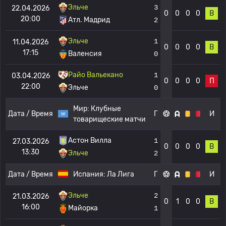
Эльче
3
22.04.2026
0
0
0
0
В
20:00
Атл. Мадрид
2
Эльче
1
11.04.2026
0
0
0
0
В
17:15
Валенсия
0
Райо Вальекано
1
03.04.2026
0
0
0
0
П
22:00
Эльче
0
Мир:
Клубные
Дата / Время
Г
И
товарищеские матчи
Астон Вилла
1
27.03.2026
0
0
0
0
В
13:30
Эльче
2
Дата / Время
Испания:
Ла Лига
Г
И
Эльче
2
21.03.2026
0
1
0
0
В
16:00
Майорка
1