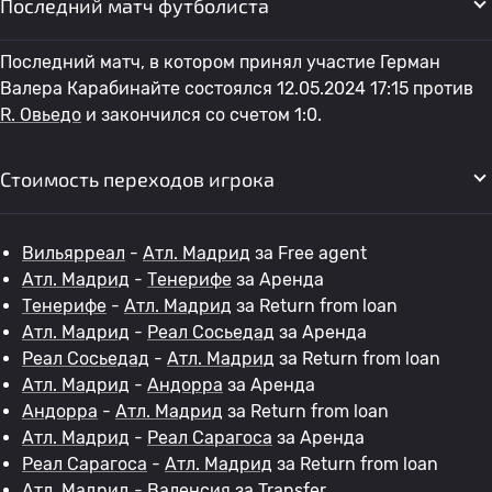
Последний матч футболиста
Последний матч, в котором принял участие Герман
Валера Карабинайте состоялся 12.05.2024 17:15 против
R. Овьедо
и закончился со счетом 1:0.
Стоимость переходов игрока
Вильярреал
-
Атл. Мадрид
за Free agent
Атл. Мадрид
-
Тенерифе
за Аренда
Тенерифе
-
Атл. Мадрид
за Return from loan
Атл. Мадрид
-
Реал Сосьедад
за Аренда
Реал Сосьедад
-
Атл. Мадрид
за Return from loan
Атл. Мадрид
-
Андорра
за Аренда
Андорра
-
Атл. Мадрид
за Return from loan
Атл. Мадрид
-
Реал Сарагоса
за Аренда
Реал Сарагоса
-
Атл. Мадрид
за Return from loan
Атл. Мадрид
-
Валенсия
за Transfer