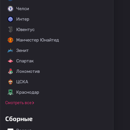
Челси
Интер
Ювентус
Манчестер Юнайтед
Зенит
Спартак
Локомотив
ЦСКА
Краснодар
Смотреть все
Сборные