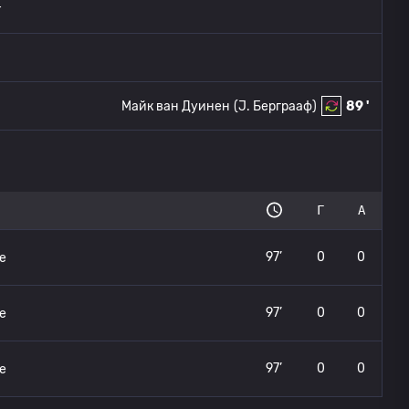
r
Майк ван Дуинен
(J. Берграаф)
89 '
Г
А
97’
0
0
е
97’
0
0
е
97’
0
0
е