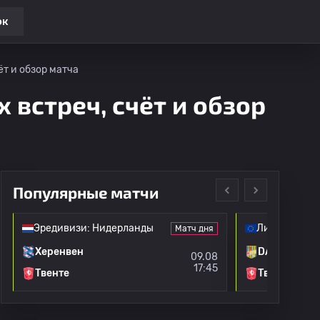
ок
ёт и обзор матча
 встреч, счёт и обзор
Популярные матчи
Эредивизи: Нидерланды
Лига конфе
Матч дня
Херенвен
DAC 1904
09.08
17:45
Твенте
Твенте