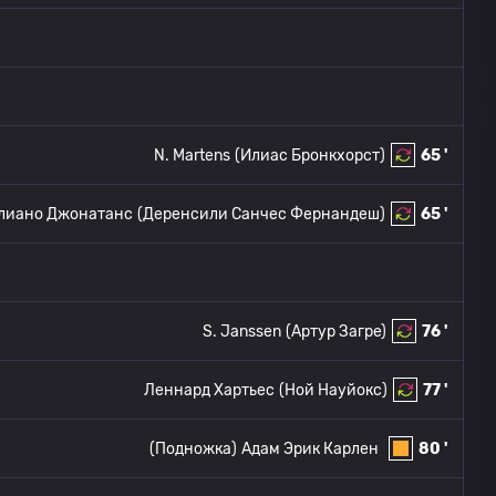
N. Martens
(Илиас Бронкхорст)
65 '
лиано Джонатанс
(Деренсили Санчес Фернандеш)
65 '
S. Janssen
(Артур Загре)
76 '
Леннард Хартьес
(Ной Науйокс)
77 '
(Подножка)
Адам Эрик Карлен
80 '