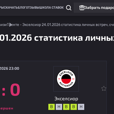
Забрать подар
РЫ
СКАЧАТЬ
БЛОГ
ОТЗЫВЫ
ШКОЛА СТАВОК
визи
Твенте - Экселсиор 24.01.2026 статистика личных встреч, сч
.01.2026 статистика личных
2026 23:00
:
0
Эредивизи: Нидерланды
Камбуур
сегодня
21:00
Экселсиор
Экселсиор
В
Н
В
В
Н
вершен