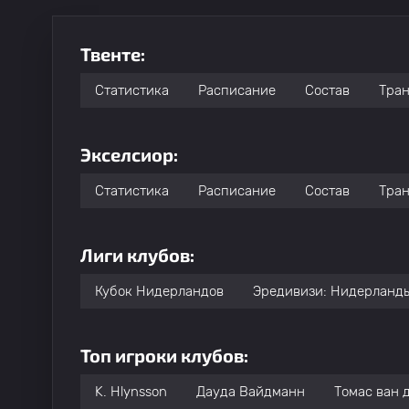
Твенте:
Статистика
Расписание
Состав
Тра
Экселсиор:
Статистика
Расписание
Состав
Тра
Лиги клубов:
Кубок Нидерландов
Эредивизи: Нидерланд
Топ игроки клубов:
K. Hlynsson
Дауда Вайдманн
Томас ван 