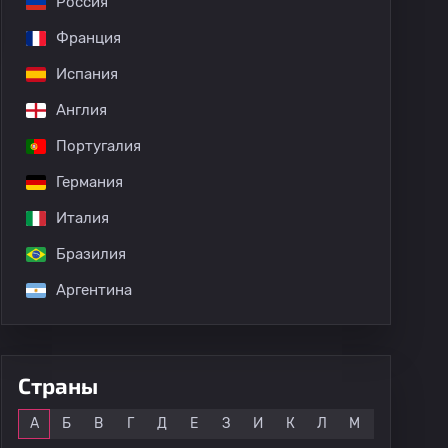
Россия
Франция
Испания
Англия
Португалия
Германия
Италия
Бразилия
Аргентина
Страны
Все
А
Б
В
Г
Д
Е
З
И
К
Л
М
Н
О