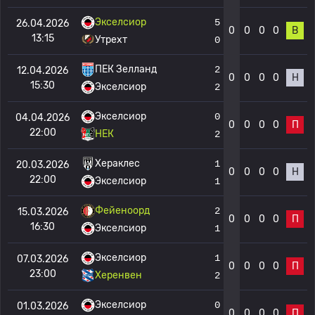
Экселсиор
5
26.04.2026
0
0
0
0
В
13:15
Утрехт
0
ПЕК Зелланд
2
12.04.2026
0
0
0
0
Н
15:30
Экселсиор
2
Экселсиор
0
04.04.2026
0
0
0
0
П
22:00
НЕК
2
Хераклес
1
20.03.2026
0
0
0
0
Н
22:00
Экселсиор
1
Фейеноорд
2
15.03.2026
0
0
0
0
П
16:30
Экселсиор
1
Экселсиор
1
07.03.2026
0
0
0
0
П
23:00
Херенвен
2
Экселсиор
0
01.03.2026
0
0
0
0
П