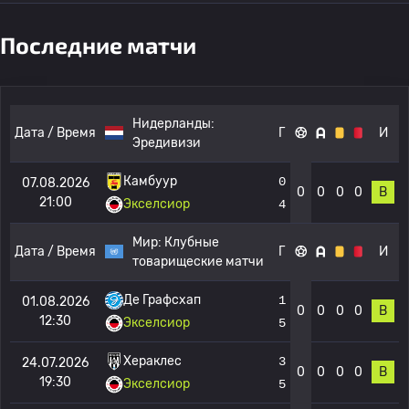
Последние матчи
Нидерланды:
Дата / Время
Г
И
Эредивизи
Камбуур
0
07.08.2026
0
0
0
0
В
21:00
Экселсиор
4
Мир:
Клубные
Дата / Время
Г
И
товарищеские матчи
Де Графсхап
1
01.08.2026
0
0
0
0
В
12:30
Экселсиор
5
Хераклес
3
24.07.2026
0
0
0
0
В
19:30
Экселсиор
5