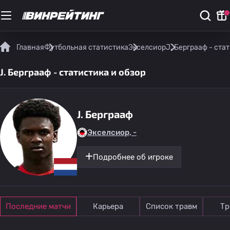
Главная
Футбольная статистика
Экселсиор
J. Берграаф - ста
J. Берграаф - статистика и обзор
J. Берграаф
Экселсиор, -
Подробнее об игроке
Последние матчи
Карьера
Список травм
Тр