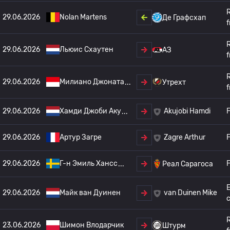
29.06.2026
Nolan Martens
Де Графсхап
f
29.06.2026
Льюис Схаутен
АЗ
f
29.06.2026
Милиано Джоната
Утрехт
f
29.06.2026
Хамди Джоби Аку
F
Akujobi Hamdi
29.06.2026
Артур Загре
F
Zagre Arthur
29.06.2026
Г-н Эмиль Хансс
F
Реал Сарагоса
E
29.06.2026
Майк ван Дуинен
van Duinen Mike
c
23.06.2026
Шимон Влодарчик
Штурм