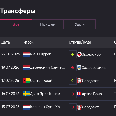
Трансферы
Все
Пришли
Ушли
Дата
Игрок
Откуда/Куда
22.07.2026
Niels Kuppen
F
Экселсиор
19.07.2026
Деренсили Санче
T
Хаддерсфилд
17.07.2026
Селтон Биай
F
Дордрехт
16.07.2026
Адам Эрик Карле
T
Артис Брно
15.07.2026
Кельвин Оуэн Ха
F
Дордрехт