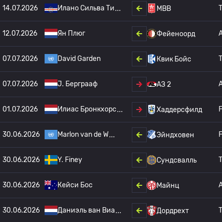
14.07.2026
Илано Сильва Ти
T
МВВ
12.07.2026
Ян Плюг
Фейеноорд
07.07.2026
David Garden
T
Квик Бойс
07.07.2026
J. Берграаф
АЗ 2
01.07.2026
Илиас Бронкхорс
F
Хаддерсфилд
30.06.2026
Marlon van de W
F
Эйндховен
30.06.2026
Y. Finey
T
Сундсвалль
30.06.2026
Кейси Бос
Майнц
30.06.2026
Даниэль ван Виа
T
Дордрехт