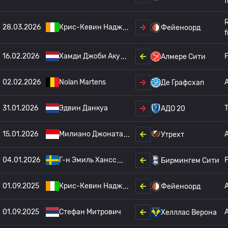
f
28.03.2026
Крис-Кевин Надж
Фейеноорд
f
16.02.2026
Хамди Джоби Аку
F
Алмере Сити
02.02.2026
Nolan Martens
Де Графсхап
31.01.2026
Эдвин Данкуа
T
АДО 20
15.01.2026
Милиано Джоната
Утрехт
04.01.2026
Г-н Эмиль Хансс
F
Бирмингем Сити
01.09.2025
Крис-Кевин Надж
Фейеноорд
01.09.2025
Стефан Митрович
Хелллас Верона