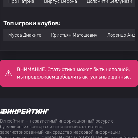
Про Патриа
Виртус Верона
Доломити Беллунези
Топ игроки клубов:
Мусса Диаките
Кристьян Матошевич
Лоренцо Анд
ВНИМАНИЕ: Статистика может быть неполной,
мы продолжаем добавлять актуальные данные.
Винрейтинг — независимый информационный ресурс о
букмекерских конторах и спортивной статистике,
зарегистрированный как средство массовой информации
(реестровая запись СМИ ЭЛ № ФС 77-83883). Публикует рейтинги