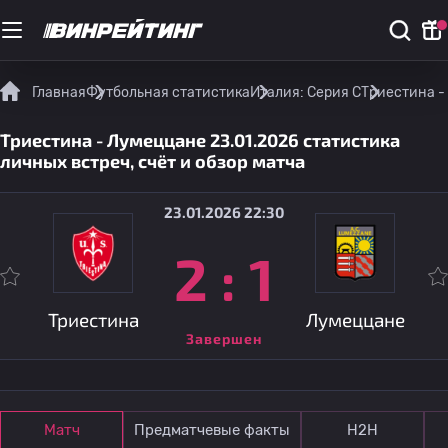
Главная
Футбольная статистика
Италия: Серия C
Триестина -
Триестина - Лумеццане 23.01.2026 статистика
личных встреч, счёт и обзор матча
23.01.2026 22:30
2
:
1
Триестина
Лумеццане
Завершен
Матч
Предматчевые факты
Н2Н