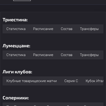
Триестина:
Статистика
Расписание
Состав
Трансферы
Лумеццане:
Статистика
Расписание
Состав
Трансферы
Лиги клубов:
Клубные товарищеские матчи
Серия C
Кубок Итали
Соперники: