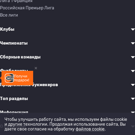
Лига 1 Франция
Российская Премьер Лига
Все лиги
Клубы
Чемпионаты
Сборные команды
Футболисты
Получи
подарок!
Предложения букмекеров
Топ разделы
Информация
Чтобы улучшить работу сайта, мы используем файлы cookie
и другие технологии. Продолжая использование сайта, Вы
О компании
даете свое согласие на обработку
файлов cookie
.