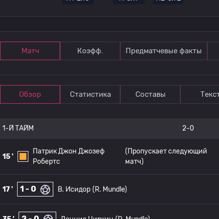
Матч
Коэфф.
Предматчевые факты
Обзор
Статистика
Составы
Текс
1-Й ТАЙМ
2-0
Патрик Джон Джозеф
(Пропускает следующий
15 '
Робертс
матч)
1 - 0
17 '
В. Исидор
(R. Mundle)
2 - 0