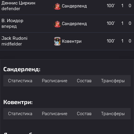
Деннис Циркин
100’
1
0
Сандерленд
defender
В. Исидор
100’
1
0
Сандерленд
вперед
Jack Rudoni
100’
1
0
Ковентри
midfielder
Сандерленд:
Статистика
Расписание
Состав
Трансферы
Ковентри:
Статистика
Расписание
Состав
Трансферы