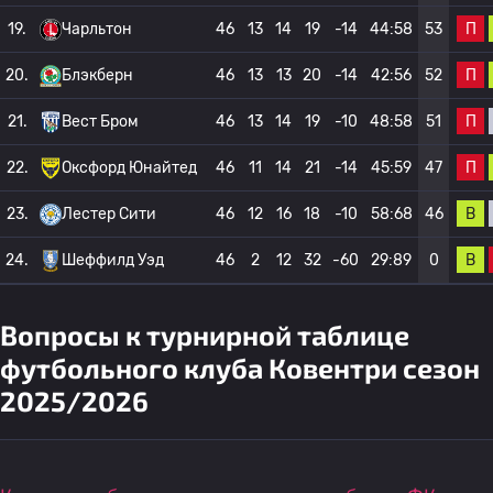
П
19.
Чарльтон
46
13
14
19
-14
44:58
53
П
20.
Блэкберн
46
13
13
20
-14
42:56
52
П
21.
Вест Бром
46
13
14
19
-10
48:58
51
П
22.
Оксфорд Юнайтед
46
11
14
21
-14
45:59
47
В
23.
Лестер Сити
46
12
16
18
-10
58:68
46
В
24.
Шеффилд Уэд
46
2
12
32
-60
29:89
0
Вопросы к турнирной таблице
футбольного клуба Ковентри сезон
2025/2026