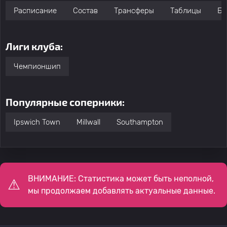
Расписание
Состав
Трансферы
Таблицы
Бо
Лиги клуба:
Чемпионшип
Популярные соперники:
Ipswich Town
Millwall
Southampton
ВНИМАНИЕ: Статистика может быть неполной,
мы продолжаем добавлять актуальные данные.