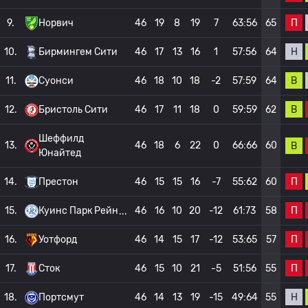
П
9.
Норвич
46
19
8
19
7
63:56
65
Н
10.
Бирмингем Сити
46
17
13
16
1
57:56
64
В
11.
Суонси
46
18
10
18
-2
57:59
64
В
12.
Бристоль Сити
46
17
11
18
0
59:59
62
Шеффилд
13.
46
18
6
22
0
66:66
60
В
Юнайтед
П
14.
Престон
46
15
15
16
-7
55:62
60
П
15.
Куинс Парк Рейн
46
16
10
20
-12
61:73
58
П
16.
Уотфорд
46
14
15
17
-12
53:65
57
П
17.
Сток
46
15
10
21
-5
51:56
55
Н
18.
Портсмут
46
14
13
19
-15
49:64
55