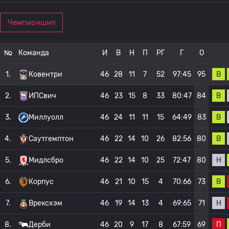
Чемпионшип
№
Команда
И
В
Н
П
РГ
Г
О
В
1.
Ковентри
46
28
11
7
52
97:45
95
В
2.
ИПСвич
46
23
15
8
33
80:47
84
В
3.
Миллуолл
46
24
11
11
15
64:49
83
В
4.
Саутгемптон
46
22
14
10
26
82:56
80
Н
5.
Мидлсбро
46
22
14
10
25
72:47
80
В
6.
Корпус
46
21
10
15
4
70:66
73
Н
7.
Врексхэм
46
19
14
13
4
69:65
71
П
8.
Дерби
46
20
9
17
8
67:59
69