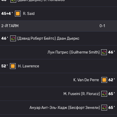
45+4 '
R. Said
2-Й ТАЙМ
0-1
46 '
(Дэвид Роберт Бейтс)
Даан Дьеркс
Луи Патрис
(Guilherme Smith)
46 '
52 '
H. Lawrence
K. Van De Perre
62 '
M. Fuseini
(R. Florucz)
65 '
Ануар Аит-Эль-Хадж
(Бесфорт Зенели)
65 '