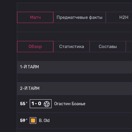
Матч
Предматчевые факты
Н2Н
Обзор
Статистика
Составы
1-Й ТАЙМ
2-Й ТАЙМ
1 - 0
55 '
Огастин Боакье
59 '
B. Old