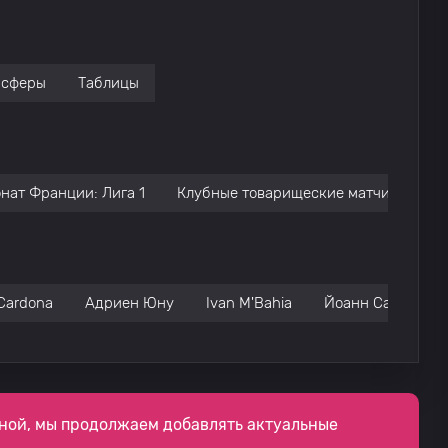
нсферы
Таблицы
нат Франции: Лига 1
Клубные товарищеские матчи
 Cardona
Адриен Юну
Ivan M'Bahia
Йоанн Сальмье
ной, мы продолжаем добавлять актуальные