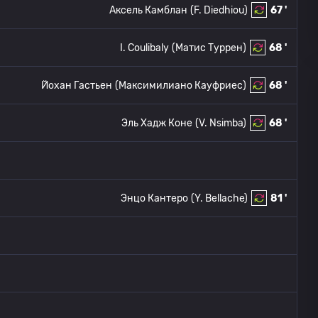
Аксель Камблан
(F. Diedhiou)
67 '
I. Coulibaly
(Матис Туррен)
68 '
Йохан Гастьен
(Максимилиано Кауфриес)
68 '
Эль Хадж Коне
(V. Nsimba)
68 '
Энцо Кантеро
(Y. Bellache)
81 '