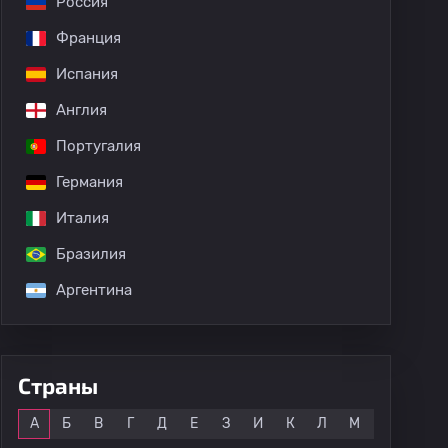
Россия
Франция
Испания
Англия
Португалия
Германия
Италия
Бразилия
Аргентина
Страны
Все
А
Б
В
Г
Д
Е
З
И
К
Л
М
Н
О