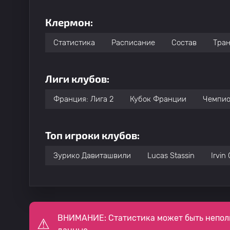
Клермон:
Статистика
Расписание
Состав
Тра
Лиги клубов:
Франция: Лига 2
Кубок Франции
Чемпио
Топ игроки клубов:
Зурико Давиташвили
Lucas Stassin
Irvin
ВНИМАНИЕ: Статистика может быть непол