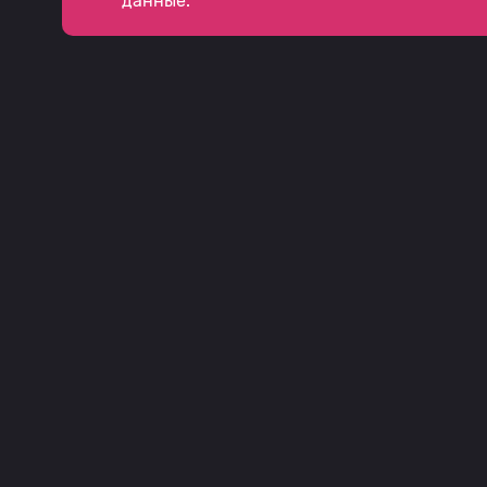
данные.