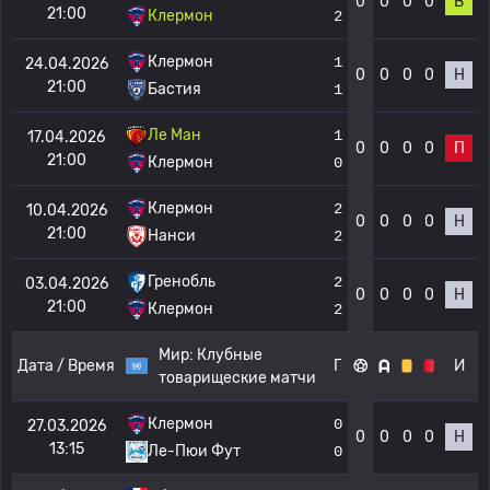
0
0
0
0
В
21:00
Клермон
2
Клермон
1
24.04.2026
0
0
0
0
Н
21:00
Бастия
1
Ле Ман
1
17.04.2026
0
0
0
0
П
21:00
Клермон
0
Клермон
2
10.04.2026
0
0
0
0
Н
21:00
Нанси
2
Гренобль
2
03.04.2026
0
0
0
0
Н
21:00
Клермон
2
Мир:
Клубные
Дата / Время
Г
И
товарищеские матчи
Клермон
0
27.03.2026
0
0
0
0
Н
13:15
Ле-Пюи Фут
0