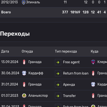
2012/2013
Эпиналь
11
12
0
0
1
Всего
377
18169
128
12
41
4
Переходы
Дата
Откуда
Тип перехода
Куда
13.09.2024
Гранада
Клер
Free agent
30.06.2024
Кардифф
Грана
Return from loan
31.01.2024
Гранада
Кард
Аренда
01.07.2023
Аланьяспор
Грана
Transfer
30.06.2023
Гранада
Алан