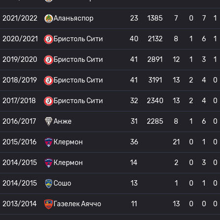
2021/2022
Аланьяспор
23
1385
7
0
7
1
2020/2021
Бристоль Сити
40
2132
8
1
6
1
2019/2020
Бристоль Сити
41
2891
12
1
3
1
2018/2019
Бристоль Сити
41
3191
13
2
4
0
2017/2018
Бристоль Сити
32
2340
13
2
4
0
2016/2017
Анже
31
2285
8
1
6
0
2015/2016
Клермон
36
21
0
1
0
2014/2015
Клермон
14
2
0
3
0
2014/2015
Сошо
13
1
0
1
0
2013/2014
Газелек Аяччо
11
13
0
0
0