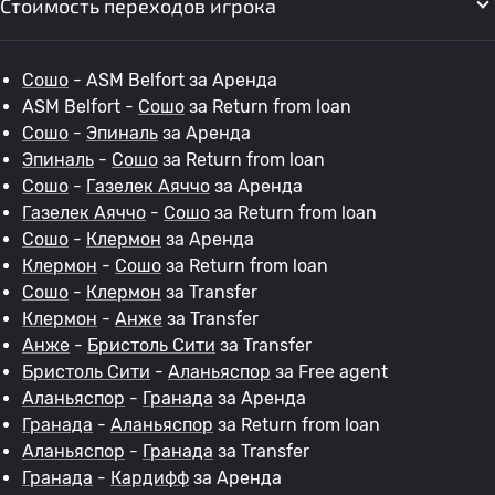
Стоимость переходов игрока
Сошо
- ASM Belfort за Аренда
ASM Belfort -
Сошо
за Return from loan
Сошо
-
Эпиналь
за Аренда
Эпиналь
-
Сошо
за Return from loan
Сошо
-
Газелек Аяччо
за Аренда
Газелек Аяччо
-
Сошо
за Return from loan
Сошо
-
Клермон
за Аренда
Клермон
-
Сошо
за Return from loan
Сошо
-
Клермон
за Transfer
Клермон
-
Анже
за Transfer
Анже
-
Бристоль Сити
за Transfer
Бристоль Сити
-
Аланьяспор
за Free agent
Аланьяспор
-
Гранада
за Аренда
Гранада
-
Аланьяспор
за Return from loan
Аланьяспор
-
Гранада
за Transfer
Гранада
-
Кардифф
за Аренда