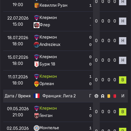
0
0
0
0
Н
19:00
Кевилли Руан
1
Клермон
-
22.07.2026
0
0
0
0
Н
15:00
Флер
-
Клермон
0
18.07.2026
0
0
0
0
Н
18:00
Andrezieux
0
Клермон
0
15.07.2026
0
0
0
0
Н
18:00
Бурж 18
0
Клермон
1
11.07.2026
0
0
0
0
В
18:00
Орлеан
0
Дата / Время
Франция:
Лига 2
Г
И
Клермон
1
09.05.2026
0
0
0
0
В
21:00
Генган
0
Монпелье
1
02.05.2026