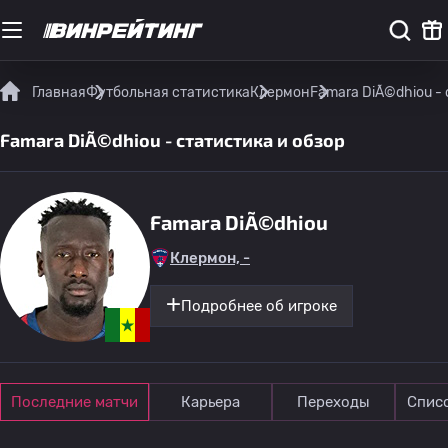
Главная
Футбольная статистика
Клермон
Famara DiÃ©dhiou - 
Famara DiÃ©dhiou - статистика и обзор
Famara DiÃ©dhiou
Клермон, -
Подробнее об игроке
Последние матчи
Карьера
Переходы
Спис