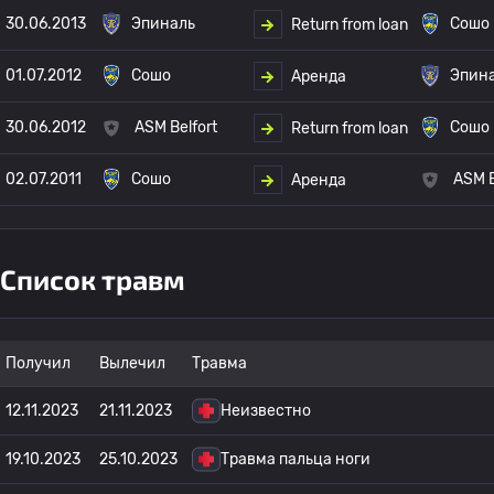
30.06.2013
Эпиналь
Сошо
Return from loan
01.07.2012
Сошо
Эпин
Аренда
30.06.2012
ASM Belfort
Сошо
Return from loan
02.07.2011
Сошо
ASM B
Аренда
Список травм
Получил
Вылечил
Травма
12.11.2023
21.11.2023
Неизвестно
19.10.2023
25.10.2023
Травма пальца ноги