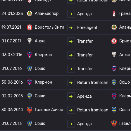
Return from loan
24.01.2023
Аланьяспор
Грана
Аренда
19.07.2021
Бристоль Сити
Алан
Free agent
01.07.2017
Анже
Брист
Transfer
03.07.2016
Клермон
Анже
Transfer
01.07.2016
Сошо
Клер
Transfer
30.06.2016
Клермон
Сошо
Return from loan
02.02.2015
Сошо
Клер
Аренда
30.06.2014
Газелек Аяччо
Сошо
Return from loan
01.07.2013
Сошо
Газел
Аренда