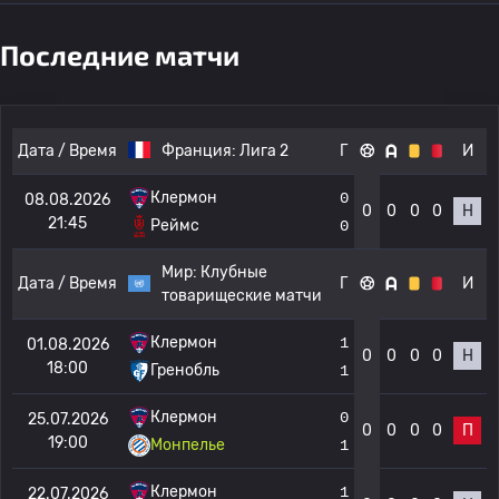
Последние матчи
Дата / Время
Франция:
Лига 2
Г
И
Клермон
0
08.08.2026
0
0
0
0
Н
21:45
Реймс
0
Мир:
Клубные
Дата / Время
Г
И
товарищеские матчи
Клермон
1
01.08.2026
0
0
0
0
Н
18:00
Гренобль
1
Клермон
0
25.07.2026
0
0
0
0
П
19:00
Монпелье
1
Клермон
1
22.07.2026