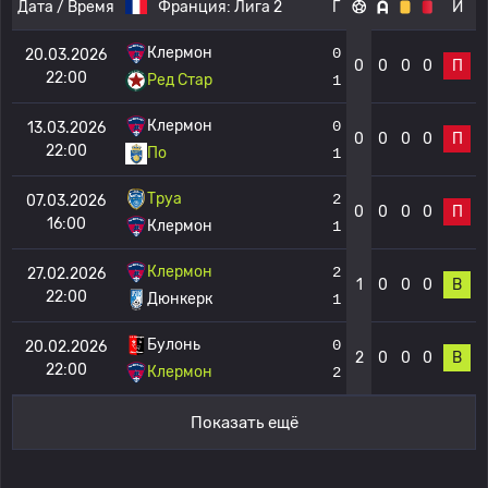
Дата / Время
Франция:
Лига 2
Г
И
Клермон
0
20.03.2026
0
0
0
0
П
22:00
Ред Стар
1
Клермон
0
13.03.2026
0
0
0
0
П
22:00
По
1
Труа
2
07.03.2026
0
0
0
0
П
16:00
Клермон
1
Клермон
2
27.02.2026
1
0
0
0
В
22:00
Дюнкерк
1
Булонь
0
20.02.2026
2
0
0
0
В
22:00
Клермон
2
Показать ещё