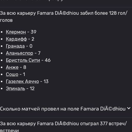
За всю карьеру Famara DiÃ©dhiou забил более 128 гол/
голов
Клермон
- 39
Кардифф
- 2
Гранада
- 0
Аланьяспор
- 7
Бристоль Сити
- 46
Анже
- 8
Сошо
- 1
Газелек Аяччо
- 13
Эпиналь
- 12
Сколько матчей провел на поле Famara DiÃ©dhiou
За всю карьеру Famara DiÃ©dhiou отыграл 377 встреч/
встречи