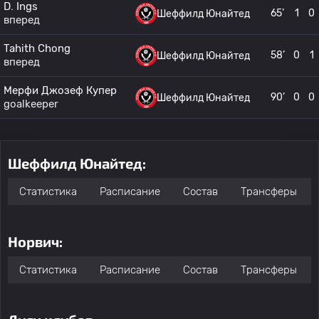
D. Ings
65’
1
0
Шеффилд Юнайтед
вперед
Tahith Chong
58’
0
1
Шеффилд Юнайтед
вперед
Мерфи Джозеф Купер
90’
0
0
Шеффилд Юнайтед
goalkeeper
Шеффилд Юнайтед:
Статистика
Расписание
Состав
Трансферы
Норвич:
Статистика
Расписание
Состав
Трансферы