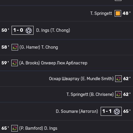
T. Springett
48 '
1 - 0
50 '
D. Ings
(T. Chong)
58 '
(G. Hamer)
T. Chong
59 '
(A. Brooks)
Оливер Люк Арбластер
Оскар Швартау
(E. Mundle Smith)
62 '
T. Springett
(B. Chrisene)
62 '
1 - 1
D. Soumare (Автогол)
65 '
65 '
(P. Bamford)
D. Ings