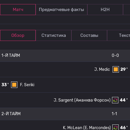
Матч
Предматчевые факты
Н2Н
Обзор
Статистика
Составы
Текс
1-Й ТАЙМ
0-0
J. Medic
29 '
33 '
F. Seriki
J. Sargent
(Аманква Форсон)
44 '
2-Й ТАЙМ
1-1
K. McLean
(E. Marcondes)
46 '