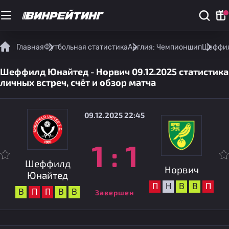
Главная
Футбольная статистика
Англия: Чемпионшип
Шеффилд
Шеффилд Юнайтед - Норвич 09.12.2025 статистика
личных встреч, счёт и обзор матча
09.12.2025 22:45
1
:
1
Шеффилд
Норвич
Юнайтед
П
Н
В
В
П
В
П
П
В
В
Завершен