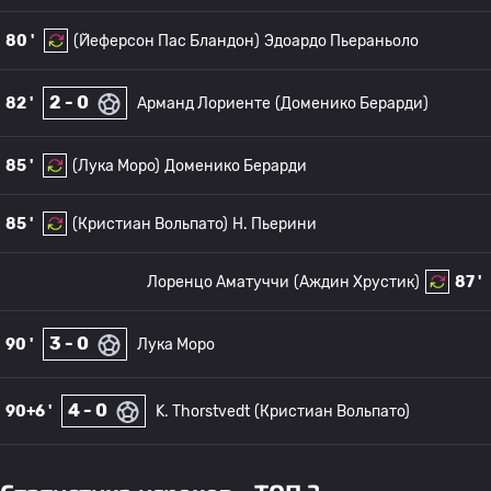
80 '
(Йеферсон Пас Бландон)
Эдоардо Пьераньоло
2 - 0
82 '
Арманд Лориенте
(Доменико Берарди)
85 '
(Лука Моро)
Доменико Берарди
85 '
(Кристиан Вольпато)
Н. Пьерини
Лоренцо Аматуччи
(Аждин Хрустик)
87 '
3 - 0
90 '
Лука Моро
4 - 0
90+6 '
K. Thorstvedt
(Кристиан Вольпато)