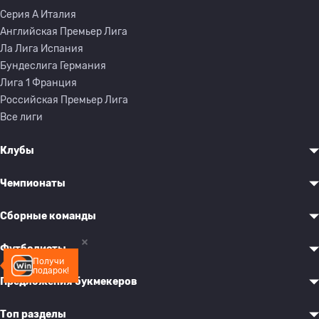
Серия A Италия
Английская Премьер Лига
Ла Лига Испания
Бундеслига Германия
Лига 1 Франция
Российская Премьер Лига
Все лиги
Клубы
Чемпионаты
Сборные команды
Футболисты
Получи
подарок!
Предложения букмекеров
Топ разделы