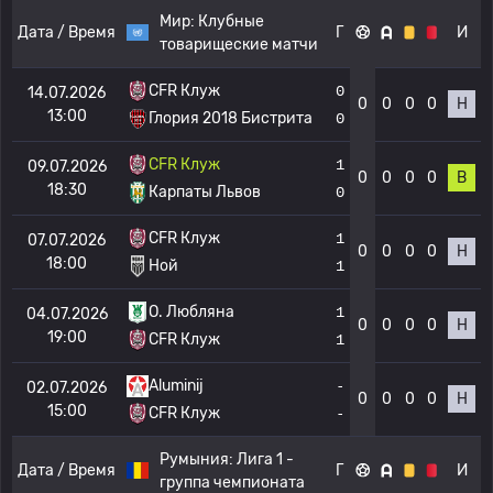
Мир:
Клубные
Дата / Время
Г
И
товарищеские матчи
CFR Клуж
0
14.07.2026
0
0
0
0
Н
13:00
Глория 2018 Бистрита
0
CFR Клуж
1
09.07.2026
0
0
0
0
В
18:30
Карпаты Львов
0
CFR Клуж
1
07.07.2026
0
0
0
0
Н
18:00
Ной
1
О. Любляна
1
04.07.2026
0
0
0
0
Н
19:00
CFR Клуж
1
Aluminij
-
02.07.2026
0
0
0
0
Н
15:00
CFR Клуж
-
Румыния:
Лига 1 -
Дата / Время
Г
И
группа чемпионата