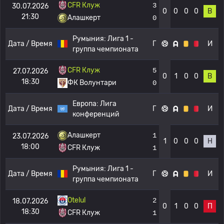
CFR Клуж
3
30.07.2026
0
0
0
0
В
21:30
Алашкерт
0
Румыния:
Лига 1 -
Дата / Время
Г
И
группа чемпионата
CFR Клуж
5
27.07.2026
0
1
0
0
В
18:30
ФК Волунтари
0
Европа:
Лига
Дата / Время
Г
И
конференций
Алашкерт
1
23.07.2026
1
0
0
0
Н
18:00
CFR Клуж
1
Румыния:
Лига 1 -
Дата / Время
Г
И
группа чемпионата
Otelul
2
18.07.2026
0
1
0
0
П
18:30
CFR Клуж
1