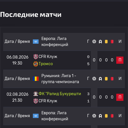
Последние матчи
Европа:
Лига
Дата / Время
Г
И
конференций
CFR Клуж
0
06.08.2026
0
0
0
0
П
19:30
Тромсо
5
Румыния:
Лига 1 -
Дата / Время
Г
И
группа чемпионата
ФК "Рапид Букурешти
3
02.08.2026
0
0
0
0
П
21:30
CFR Клуж
1
Европа:
Лига
Дата / Время
Г
И
конференций