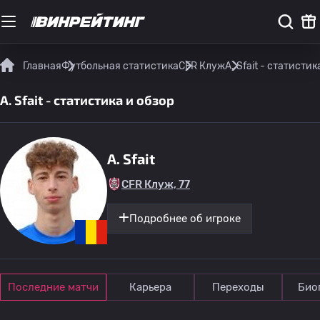
Главная
Футбольная статистика
CFR Клуж
A. Sfait - статистик
A. Sfait - статистика и обзор
A. Sfait
CFR Клуж, 77
Подробнее об игроке
Последние матчи
Карьера
Переходы
Био