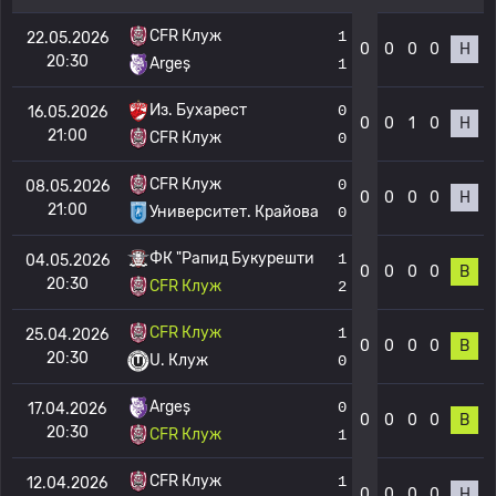
CFR Клуж
1
22.05.2026
0
0
0
0
Н
20:30
Argeș
1
Из. Бухарест
0
16.05.2026
0
0
1
0
Н
21:00
CFR Клуж
0
CFR Клуж
0
08.05.2026
0
0
0
0
Н
21:00
Университет. Крайова
0
ФК "Рапид Букурешти
1
04.05.2026
0
0
0
0
В
20:30
CFR Клуж
2
CFR Клуж
1
25.04.2026
0
0
0
0
В
20:30
U. Клуж
0
Argeș
0
17.04.2026
0
0
0
0
В
20:30
CFR Клуж
1
CFR Клуж
1
12.04.2026
0
0
0
0
Н