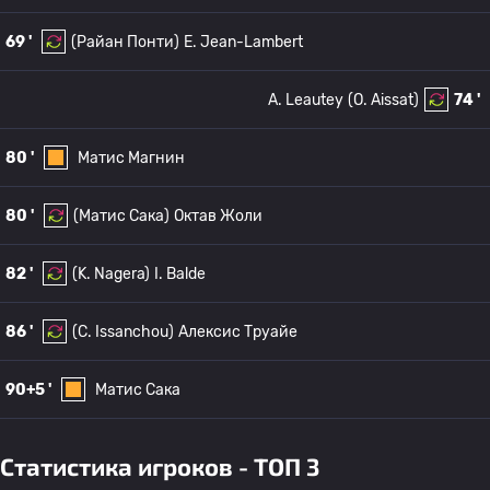
69 '
(Райан Понти)
E. Jean-Lambert
A. Leautey
(O. Aissat)
74 '
80 '
Матис Магнин
80 '
(Матис Сака)
Октав Жоли
82 '
(K. Nagera)
I. Balde
86 '
(C. Issanchou)
Алексис Труайе
90+5 '
Матис Сака
Статистика игроков - ТОП 3