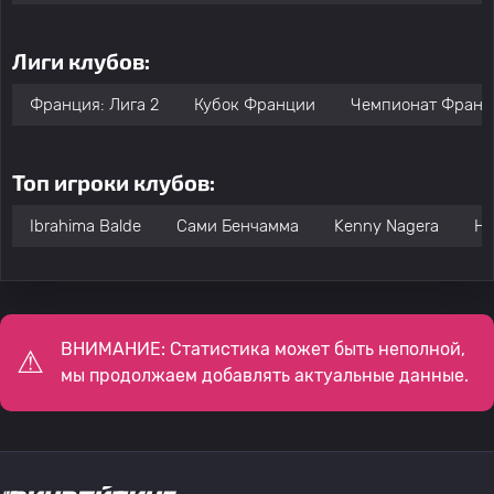
Лиги клубов:
Франция: Лига 2
Кубок Франции
Чемпионат Франци
Топ игроки клубов:
Ibrahima Balde
Сами Бенчамма
Kenny Nagera
Но
ВНИМАНИЕ: Статистика может быть неполной,
мы продолжаем добавлять актуальные данные.