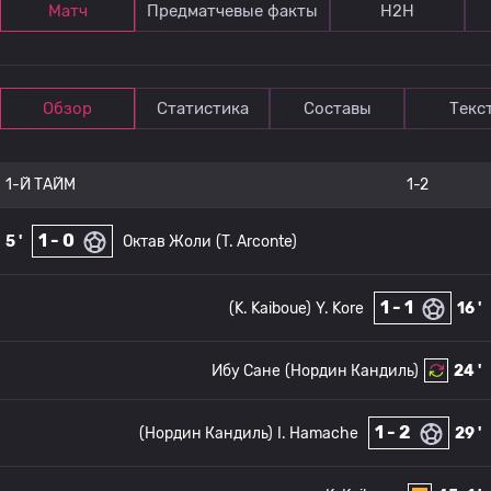
Матч
Предматчевые факты
Н2Н
Обзор
Статистика
Составы
Текс
1-Й ТАЙМ
1-2
1 - 0
5 '
Октав Жоли
(T. Arconte)
1 - 1
(K. Kaiboue)
Y. Kore
16 '
Ибу Сане
(Нордин Кандиль)
24 '
1 - 2
(Нордин Кандиль)
I. Hamache
29 '