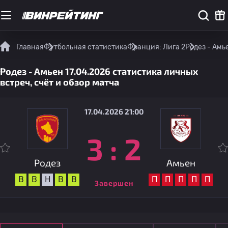
Главная
Футбольная статистика
Франция: Лига 2
Родез - Амь
Родез - Амьен 17.04.2026 статистика личных
встреч, счёт и обзор матча
17.04.2026 21:00
3
:
2
Родез
Амьен
В
В
Н
В
В
П
П
П
П
П
Завершен