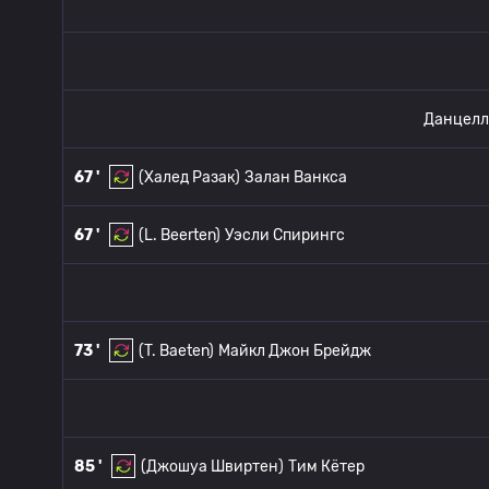
Данцелл
67 '
(Халед Разак)
Залан Ванкса
67 '
(L. Beerten)
Уэсли Спирингс
73 '
(T. Baeten)
Майкл Джон Брейдж
85 '
(Джошуа Швиртен)
Тим Кётер