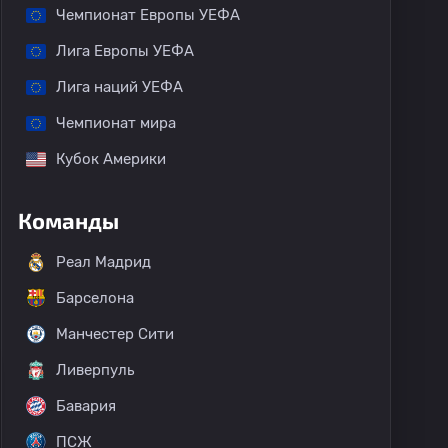
Чемпионат Европы УЕФА
Лига Европы УЕФА
Лига наций УЕФА
Чемпионат мира
Кубок Америки
Команды
Реал Мадрид
Барселона
Манчестер Сити
Ливерпуль
Бавария
ПСЖ