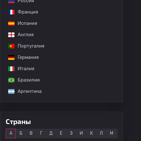
Россия
Франция
Испания
Англия
Португалия
Германия
Италия
Бразилия
Аргентина
Страны
Все
А
Б
В
Г
Д
Е
З
И
К
Л
М
Н
О