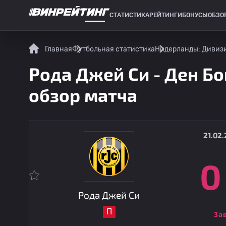
СТАТИСТИКА
РЕЙТИНГИ
БОНУСЫ
ОБЗО
СПОРТИВНАЯ СТАТИСТИКА
Главная
Футбольная статистика
Нидерланды: Дивизи
Рода Джей Си - Ден Бо
обзор матча
21.02.
0
Рода Джей Си
П
За