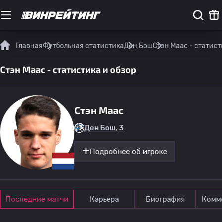
Главная
Футбольная статистика
Ден Бош
Стэн Маас - статист
Стэн Маас - статистика и обзор
Стэн Маас
Ден Бош, 3
Подробнее об игроке
Последние матчи
Карьера
Биография
Комм