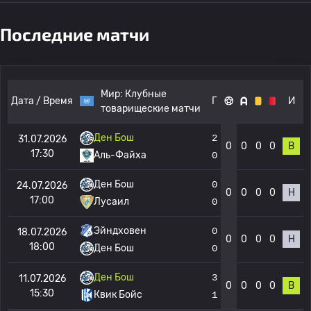
Последние матчи
Мир:
Клубные
Дата / Время
Г
И
товарищеские матчи
Ден Бош
2
31.07.2026
0
0
0
0
В
17:30
Аль-Файха
0
Ден Бош
0
24.07.2026
0
0
0
0
Н
17:00
Лусаил
0
Эйндховен
0
18.07.2026
0
0
0
0
Н
18:00
Ден Бош
0
Ден Бош
3
11.07.2026
0
0
0
0
В
15:30
Квик Бойс
1