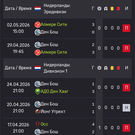
Нидерланды:
Дата / Время
Г
И
Эредивизи
Алмере Сити
3
02.05.2026
0
0
0
0
П
15:00
Ден Бош
0
Ден Бош
2
29.04.2026
0
0
0
0
П
19:45
Алмере Сити
3
Нидерланды:
Дата / Время
Г
И
Дивизион 1
Ден Бош
1
24.04.2026
0
0
0
0
П
21:00
АДО Ден Хааг
3
Ден Бош
1
20.04.2026
0
0
0
0
Н
21:00
Йонг Утрехт
1
Осс
4
17.04.2026
1
0
0
0
П
21:00
Ден Бош
2