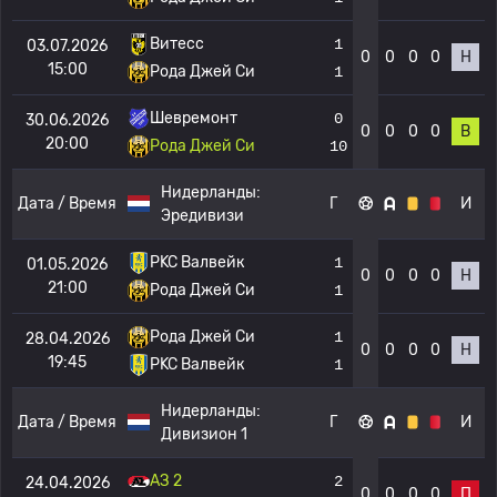
Витесс
1
03.07.2026
0
0
0
0
Н
15:00
Рода Джей Си
1
Шевремонт
0
30.06.2026
0
0
0
0
В
20:00
Рода Джей Си
10
Нидерланды:
Дата / Время
Г
И
Эредивизи
РKC Валвейк
1
01.05.2026
0
0
0
0
Н
21:00
Рода Джей Си
1
Рода Джей Си
1
28.04.2026
0
0
0
0
Н
19:45
РKC Валвейк
1
Нидерланды:
Дата / Время
Г
И
Дивизион 1
АЗ 2
2
24.04.2026
0
0
0
0
П