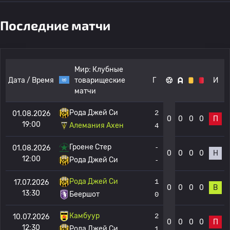
Последние матчи
Мир:
Клубные
Дата / Время
товарищеские
Г
И
матчи
Рода Джей Си
2
01.08.2026
0
0
0
0
П
19:00
Алемания Ахен
4
Гроене Стер
-
01.08.2026
0
0
0
0
Н
12:00
Рода Джей Си
-
Рода Джей Си
1
17.07.2026
0
0
0
0
В
13:30
Беершот
0
Камбуур
2
10.07.2026
0
0
0
0
П
12:30
Рода Джей Си
1