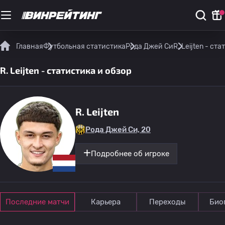
Главная
Футбольная статистика
Рода Джей Си
R. Leijten - ст
R. Leijten - статистика и обзор
R. Leijten
Рода Джей Си, 20
Подробнее об игроке
Последние матчи
Карьера
Переходы
Био